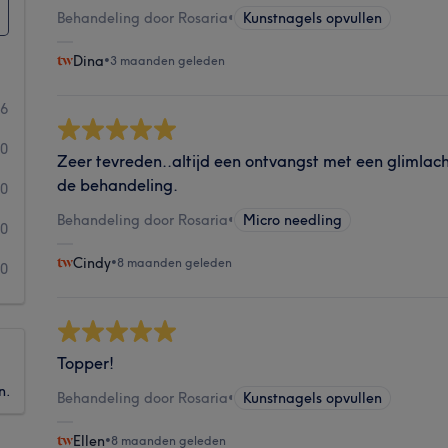
Behandeling door Rosaria
•
Kunstnagels opvullen
Dina
•
3 maanden geleden
6
0
Zeer tevreden..altijd een ontvangst met een glimlach
de behandeling.
0
Behandeling door Rosaria
•
Micro needling
0
Cindy
•
8 maanden geleden
0
Topper!
n.
Behandeling door Rosaria
•
Kunstnagels opvullen
Ellen
•
8 maanden geleden