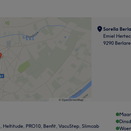
Sorella Berl
Emiel Hertec
9290 Berlare
Maa
Dins
, Heltitude, PRO10, Benfit, VacuStep, Slimcab
Woen