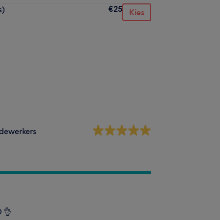
€25
s)
Kies
dewerkers
 👌