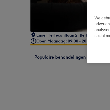
We gebru
adverten
analyser
Emiel Hertecantlaan 2
,
Berlare
,
9290
social m
Open Maandag: 09:00 - 20:00
Populaire behandelingen