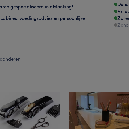
Dond
aren gespecialiseerd in afslanking!
Vrijd
odcabines, voedingsadvies en persoonlijke
Zate
Zond
laanderen