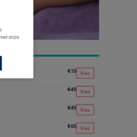
e
 met onze
€10
Kies
€45
Kies
€45
Kies
€65
Kies