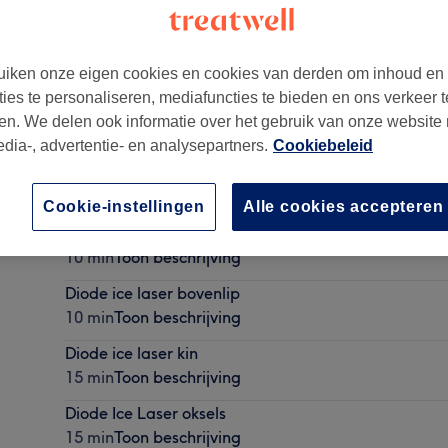
iken onze eigen cookies en cookies van derden om inhoud en
ties te personaliseren, mediafuncties te bieden en ons verkeer t
en. We delen ook informatie over het gebruik van onze website
edia-, advertentie- en analysepartners.
Cookiebeleid
Cookie-instellingen
Alle cookies accepteren
Epilatie
10 min
Toon beschrijving
Diode ice laser bovenlip
10 min
Toon beschrijving
Diode ice laser kin
15 min
Toon beschrijving
Diode Ice Laser oksels
15 min
Toon beschrijving