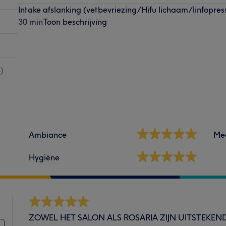
Intake afslanking (vetbevriezing/Hifu lichaam/linfopres
30 min
Toon beschrijving
4
)
Ambiance
Me
Hygiëne
ZOWEL HET SALON ALS ROSARIA ZIJN UITSTEKEND