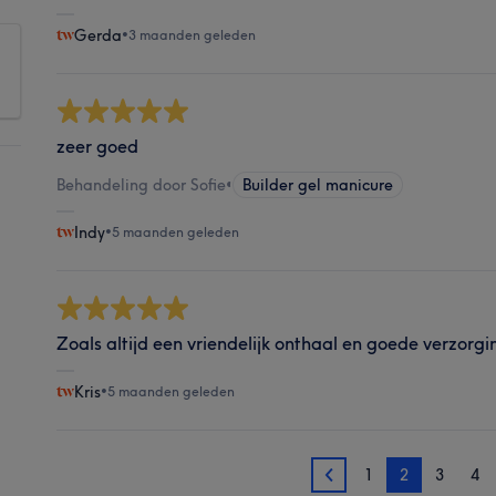
Gerda
•
3 maanden geleden
zeer goed
Behandeling door Sofie
•
Builder gel manicure
Indy
•
5 maanden geleden
Zoals altijd een vriendelijk onthaal en goede verzorgi
Kris
•
5 maanden geleden
1
2
3
4
1