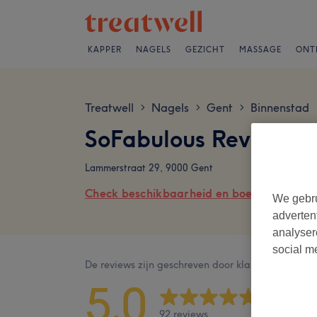
KAPPER
NAGELS
GEZICHT
MASSAGE
ONT
Treatwell
Nagels
Gent
Binnenstad
>
>
>
SoFabulous Reviews
Lammerstraat 29, 9000 Gent
Check beschikbaarheid en boek online
We gebru
adverten
analyser
social m
De reviews zijn geschreven door klanten na hun b
5,0
92 reviews