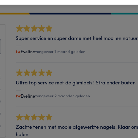
Hygiëne
Super service en super dame met heel mooi en natuurli
Eveline
•
ongeveer 1 maand geleden
2
Ultra top service met de glimlach ! Stralender buiten
3
Eveline
•
ongeveer 2 maanden geleden
0
0
0
Zachte tenen met mooie afgewerkte nagels. Klaar om 
halen.