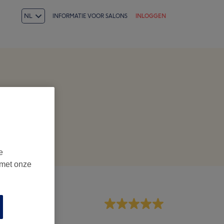
NL
INFORMATIE VOOR SALONS
INLOGGEN
e
 met onze
dewerkers