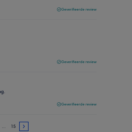
Geverifieerde review
Geverifieerde review
ng.
Geverifieerde review
…
15
3