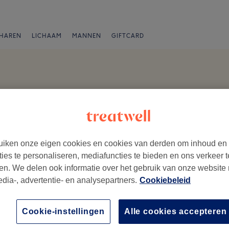
HAREN
LICHAAM
MANNEN
GIFTCARD
iken onze eigen cookies en cookies van derden om inhoud en
ties te personaliseren, mediafuncties te bieden en ons verkeer t
en. We delen ook informatie over het gebruik van onze website
edia-, advertentie- en analysepartners.
Cookiebeleid
ezoek.
Ambiance
Me
Cookie-instellingen
Alle cookies accepteren