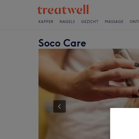
KAPPER
NAGELS
GEZICHT
MASSAGE
ONT
Soco Care