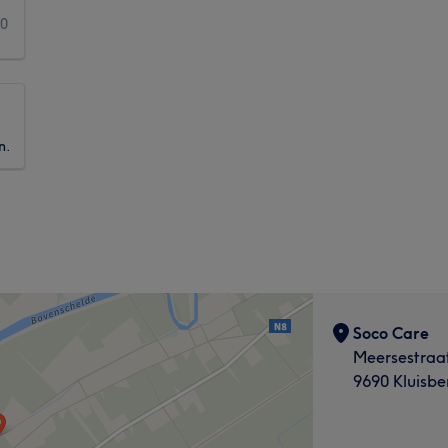
0
n.
Soco Care
Meersestraat
9690 Kluisbe