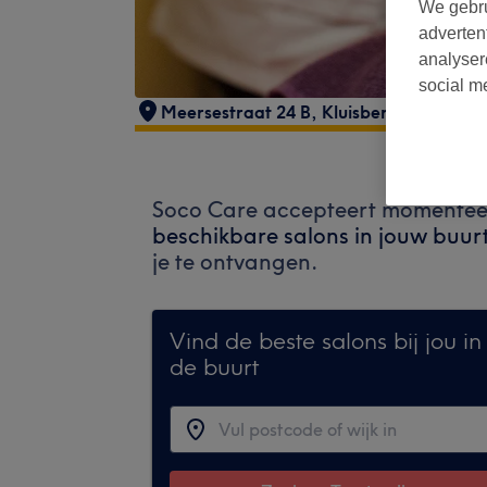
We gebru
adverten
analyser
social m
Meersestraat 24 B
,
Kluisbergen
,
9690
Soco Care accepteert momenteel
beschikbare salons in jouw buurt
je te ontvangen.
Vind de beste salons bij jou in
de buurt