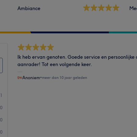
Ambiance
Me
Ik heb ervan genoten. Goede service en persoonlijke
aanrader! Tot een volgende keer.
Anoniem
•
meer dan 10 jaar geleden
1
0
0
0