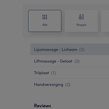
Alle
Nagels
Lipomassage - Lichaam
(
3
)
Liftmassage - Gelaat
(
2
)
Trilplaat
(
1
)
Handverzorging
(
2
)
Reviews