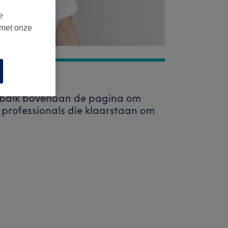
e
 met onze
ekbalk bovenaan de pagina om
 professionals die klaarstaan om