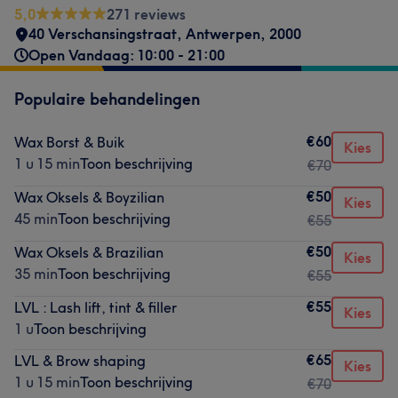
5,0
271 reviews
40 Verschansingstraat
,
Antwerpen
,
2000
Open Vandaag: 10:00 - 21:00
Populaire behandelingen
€60
Wax Borst & Buik
Kies
1 u 15 min
Toon beschrijving
€70
€50
Wax Oksels & Boyzilian
Kies
45 min
Toon beschrijving
€55
€50
Wax Oksels & Brazilian
Kies
35 min
Toon beschrijving
€55
€55
LVL : Lash lift, tint & filler
Kies
1 u
Toon beschrijving
€65
LVL & Brow shaping
Kies
1 u 15 min
Toon beschrijving
€70