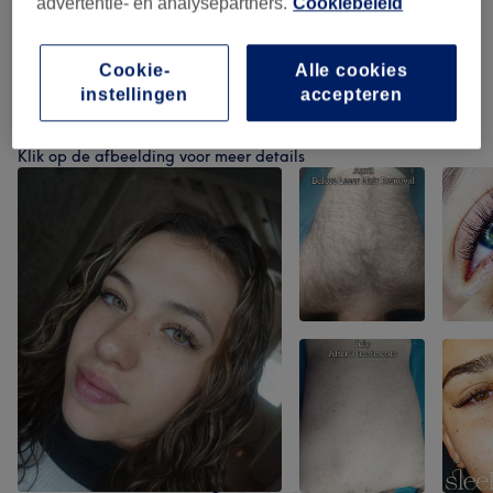
Épilation Définitive
(
8
)
vanaf €20
advertentie- en analysepartners.
Cookiebeleid
Gelaatsbehandelingen
(
2
)
vanaf €75
Cookie-
Alle cookies
instellingen
accepteren
Ons werk
Klik op de afbeelding voor meer details