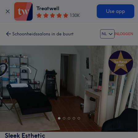
Treatwell
Use app
130K
Schoonheidssalons in de buurt
NL
INLOGGEN
Sleek Esthetic