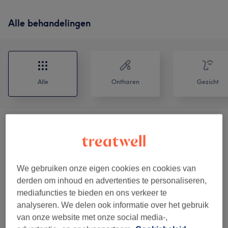
Alle behandelingen
Alle
Ontharen
Gezicht
Beauté De Regard
(
10
)
vanaf €15
Wimpers & Wenkbrauwen
(
1
)
€65
We gebruiken onze eigen cookies en cookies van
Vrouwen - Waxen
(
5
)
vanaf €10
derden om inhoud en advertenties te personaliseren,
mediafuncties te bieden en ons verkeer te
Mannen - Waxen
(
8
)
vanaf €10
analyseren. We delen ook informatie over het gebruik
van onze website met onze social media-,