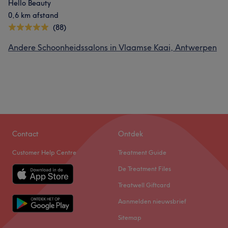
Hello Beauty
0,6 km afstand
(88)
Andere Schoonheidssalons in Vlaamse Kaai, Antwerpen
Contact
Ontdek
Customer Help Centre
Treatment Guide
De Treatment Files
Treatwell Giftcard
Aanmelden nieuwsbrief
Sitemap