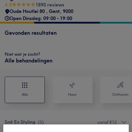
4,8
1890 reviews
Oude Houtlei 80
,
Gent
,
9000
Open Dinsdag: 09:00 - 19:00
Gevonden resultaten
Niet wat je zocht?
Alle behandelingen
Alle
Haar
Ontharen
Snit En Styling
(
6
)
vanaf €12