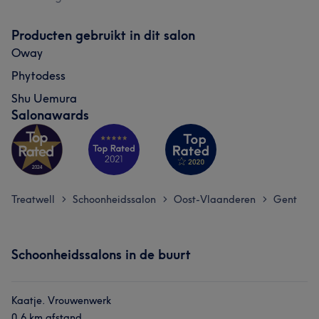
Deskundig
54
Producten gebruikt in dit salon
Oway
Phytodess
Shu Uemura
Salonawards
Treatwell
Schoonheidssalon
Oost-Vlaanderen
Gent
>
>
>
Schoonheidssalons in de buurt
Kaatje. Vrouwenwerk
0,6 km afstand