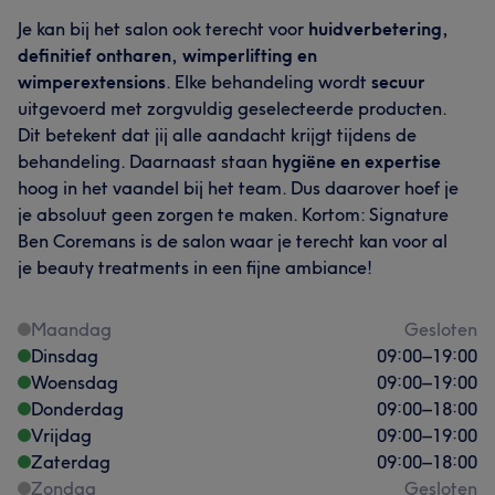
Je kan bij het salon ook terecht voor
huidverbetering,
definitief ontharen, wimperlifting en
wimperextensions
. Elke behandeling wordt
secuur
uitgevoerd met zorgvuldig geselecteerde producten.
Dit betekent dat jij alle aandacht krijgt tijdens de
behandeling. Daarnaast staan
hygiëne en expertise
hoog in het vaandel bij het team. Dus daarover hoef je
je absoluut geen zorgen te maken. Kortom: Signature
Ben Coremans is de salon waar je terecht kan voor al
je beauty treatments in een fijne ambiance!
Maandag
Gesloten
Dinsdag
09:00
–
19:00
Woensdag
09:00
–
19:00
Donderdag
09:00
–
18:00
Vrijdag
09:00
–
19:00
Wat onze klanten zeggen over Ben
Zaterdag
09:00
–
18:00
Getalenteerd
83
Vakkundig
67
Professioneel
65
Zondag
Gesloten