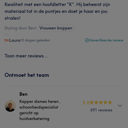
Kwaliteit met een hoofdletter "K". Hij beheerst zijn
materiaal tot in de puntjes en doet je haar en jou
stralen!
Styling door Ben
•
Vrouwen knippen
Laura
•
2 dagen geleden
Geverifieerde review
Toon meer reviews...
Ontmoet het team
Ben
Kapper dames heren ,
5.0
schoonheidspecialist
691 reviews
gericht op
huidverbetering