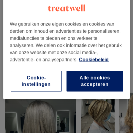
Kleuren En Haarverzorging
(
8
)
vanaf €49
Haarwellness
(
3
)
vanaf €42
We gebruiken onze eigen cookies en cookies van
derden om inhoud en advertenties te personaliseren,
Gelaatsverzorging
(
13
)
vanaf €52
mediafuncties te bieden en ons verkeer te
analyseren. We delen ook informatie over het gebruik
Wimpers En Wenkbrauwen
(
1
)
€25
van onze website met onze social media-,
advertentie- en analysepartners.
Cookiebeleid
Waxen
(
1
)
€32
Cookie-
Alle cookies
Ons werk
instellingen
accepteren
Klik op de afbeelding voor meer details