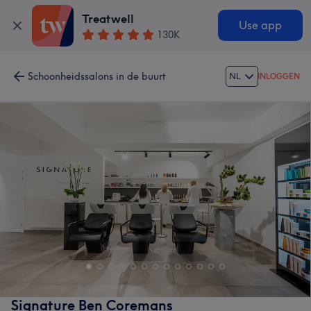
Treatwell
Use app
130K
Schoonheidssalons in de buurt
NL
INLOGGEN
Signature Ben Coremans