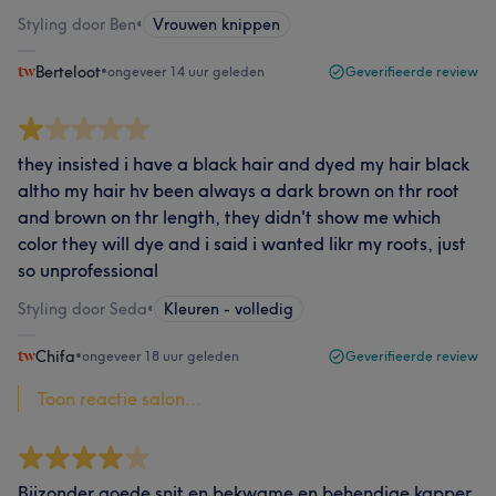
Styling door Ben
•
Vrouwen knippen
Berteloot
•
ongeveer 14 uur geleden
Geverifieerde review
they insisted i have a black hair and dyed my hair black
altho my hair hv been always a dark brown on thr root
and brown on thr length, they didn't show me which
color they will dye and i said i wanted likr my roots, just
so unprofessional
Styling door Seda
•
Kleuren - volledig
Chifa
•
ongeveer 18 uur geleden
Geverifieerde review
Toon reactie salon...
Bijzonder goede snit en bekwame en behendige kapper