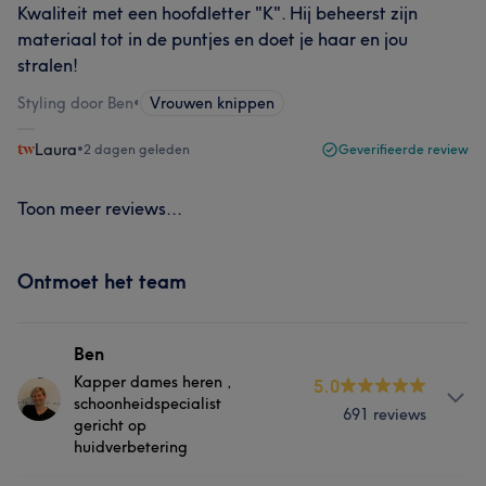
Kwaliteit met een hoofdletter "K". Hij beheerst zijn
materiaal tot in de puntjes en doet je haar en jou
stralen!
Styling door Ben
•
Vrouwen knippen
Laura
•
2 dagen geleden
Geverifieerde review
Toon meer reviews...
Ontmoet het team
Ben
Kapper dames heren ,
5.0
schoonheidspecialist
691 reviews
gericht op
huidverbetering