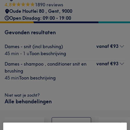
4,8
1890 reviews
Oude Houtlei 80
,
Gent
,
9000
Open Dinsdag: 09:00 - 19:00
Gevonden resultaten
vanaf
€93
Dames - snit (incl brushing)
45 min - 1 u
Toon beschrijving
vanaf
€93
Dames - shampoo , conditioner snit en
brushing
45 min
Toon beschrijving
Niet wat je zocht?
Alle behandelingen