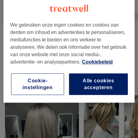
Alle
Haar
Ontharen
We gebruiken onze eigen cookies en cookies van
derden om inhoud en advertenties te personaliseren,
Snit En Styling
(
6
)
vanaf €12
mediafuncties te bieden en ons verkeer te
analyseren. We delen ook informatie over het gebruik
Kleuren En Haarverzorging
(
8
)
vanaf €49
van onze website met onze social media-,
advertentie- en analysepartners.
Cookiebeleid
Haarwellness
(
3
)
vanaf €42
Cookie-
Alle cookies
Ons werk
instellingen
accepteren
Klik op de afbeelding voor meer details