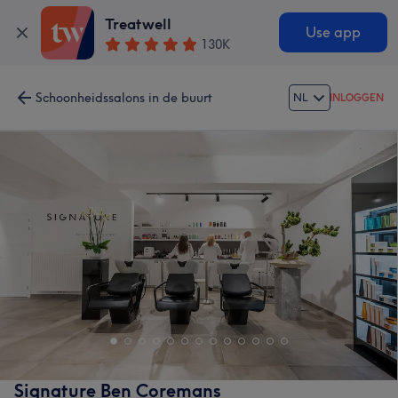
Treatwell
Use app
130K
Schoonheidssalons in de buurt
NL
INLOGGEN
Signature Ben Coremans