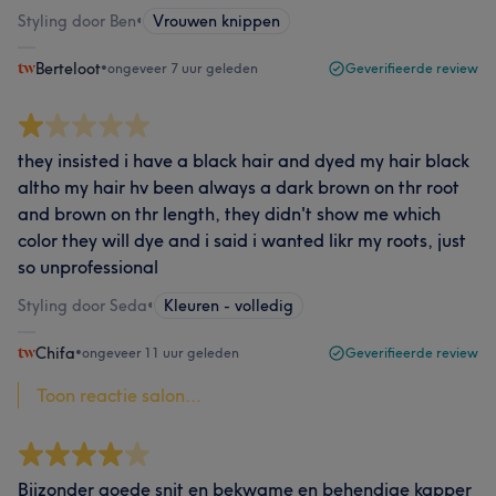
Styling door Ben
•
Vrouwen knippen
Berteloot
•
ongeveer 7 uur geleden
Geverifieerde review
they insisted i have a black hair and dyed my hair black
altho my hair hv been always a dark brown on thr root
and brown on thr length, they didn't show me which
color they will dye and i said i wanted likr my roots, just
so unprofessional
Styling door Seda
•
Kleuren - volledig
Chifa
•
ongeveer 11 uur geleden
Geverifieerde review
Toon reactie salon...
Bijzonder goede snit en bekwame en behendige kapper