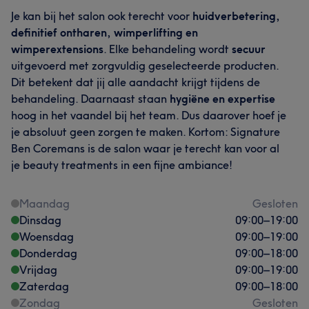
Je kan bij het salon ook terecht voor
huidverbetering,
definitief ontharen, wimperlifting en
wimperextensions
. Elke behandeling wordt
secuur
uitgevoerd met zorgvuldig geselecteerde producten.
Dit betekent dat jij alle aandacht krijgt tijdens de
behandeling. Daarnaast staan
hygiëne en expertise
hoog in het vaandel bij het team. Dus daarover hoef je
je absoluut geen zorgen te maken. Kortom: Signature
Ben Coremans is de salon waar je terecht kan voor al
je beauty treatments in een fijne ambiance!
Maandag
Gesloten
Dinsdag
09:00
–
19:00
Woensdag
09:00
–
19:00
Donderdag
09:00
–
18:00
Vrijdag
09:00
–
19:00
Wat onze klanten zeggen over Ben
Zaterdag
09:00
–
18:00
Getalenteerd
83
Vakkundig
67
Professioneel
65
Zondag
Gesloten