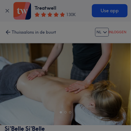
Treatwell
Use app
130K
Thuissalons in de buurt
NL
INLOGGEN
Si'Belle Si'Belle