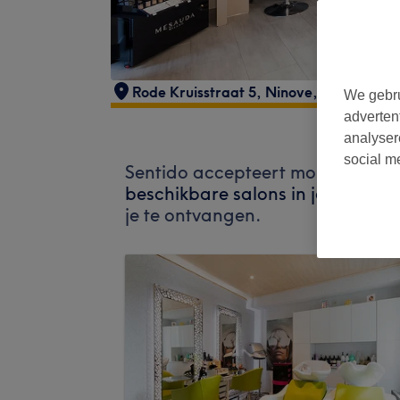
Rode Kruisstraat 5
,
Ninove
,
9400
We gebru
adverten
analyser
social m
Sentido accepteert momenteel g
beschikbare salons in jouw buurt
je te ontvangen.