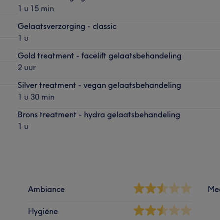
1 u 15 min
Gelaatsverzorging - classic
1 u
Gold treatment - facelift gelaatsbehandeling
2 uur
Silver treatment - vegan gelaatsbehandeling
1 u 30 min
Brons treatment - hydra gelaatsbehandeling
1 u
Ambiance
Me
Hygiëne