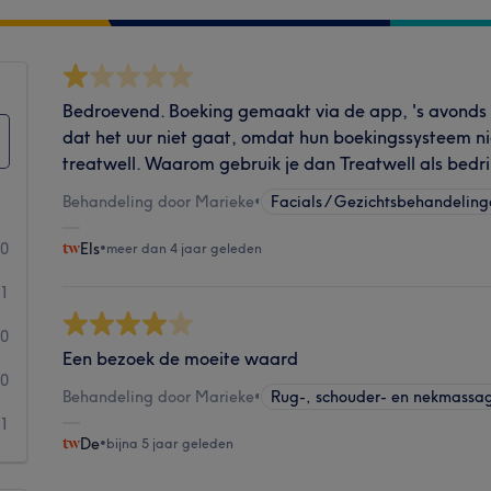
Bedroevend. Boeking gemaakt via de app, 's avonds
dat het uur niet gaat, omdat hun boekingssysteem ni
treatwell. Waarom gebruik je dan Treatwell als bedri
Behandeling door Marieke
•
Facials / Gezichtsbehandelin
0
Els
•
meer dan 4 jaar geleden
1
0
Een bezoek de moeite waard
0
Behandeling door Marieke
•
Rug-, schouder- en nekmassa
1
De
•
bijna 5 jaar geleden