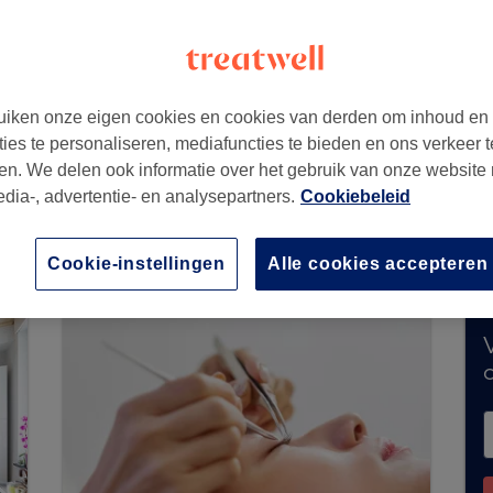
iken onze eigen cookies en cookies van derden om inhoud en
ties te personaliseren, mediafuncties te bieden en ons verkeer t
en. We delen ook informatie over het gebruik van onze website
edia-, advertentie- en analysepartners.
Cookiebeleid
een boekingen via Treatwell. Gebruik de zoekb
 te ontdekken.
Je vindt er tal van hoogwaardige
Cookie-instellingen
Alle cookies accepteren
V