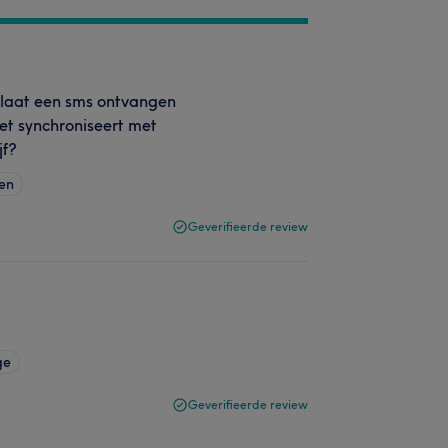
 laat een sms ontvangen
et synchroniseert met
jf?
gen
Geverifieerde review
ge
Geverifieerde review