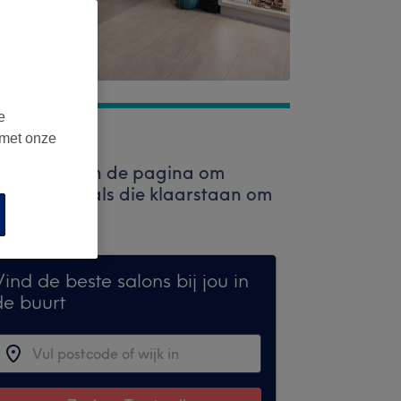
e
 met onze
alk bovenaan de pagina om
 professionals die klaarstaan om
ind de beste salons bij jou in
de buurt