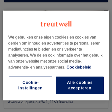
We gebruiken onze eigen cookies en cookies van
derden om inhoud en advertenties te personaliseren,
mediafuncties te bieden en ons verkeer te
analyseren. We delen ook informatie over het gebruik
van onze website met onze social media-,
advertentie- en analysepartners.
Cookiebeleid
Cookie-
Alle cookies
Adele Beauty Clinic
instellingen
accepteren
91 reviews
Avenue auguste oleffe 1, 1160 Bruxelles