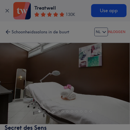
Treatwell
Use app
130K
Schoonheidssalons in de buurt
NL
INLOGGEN
Secret des Sens