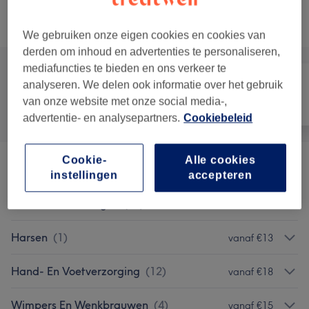
Alle behandelingen
We gebruiken onze eigen cookies en cookies van
derden om inhoud en advertenties te personaliseren,
mediafuncties te bieden en ons verkeer te
analyseren. We delen ook informatie over het gebruik
van onze website met onze social media-,
Alle
Nagels
Ontharen
advertentie- en analysepartners.
Cookiebeleid
Cookie-
Alle cookies
Gelaatsbehandelingen
(
14
)
vanaf €65
instellingen
accepteren
Vrouwen - Massages
(
10
)
vanaf €35
Harsen
(
1
)
vanaf €13
Hand- En Voetverzorging
(
12
)
vanaf €18
Wimpers En Wenkbrauwen
(
4
)
vanaf €15