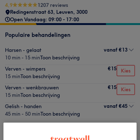
4,9
1207 reviews
Redingenstraat 63
,
Leuven
,
3000
Open Vandaag: 09:00 - 17:00
Populaire behandelingen
vanaf
€13
Harsen - gelaat
10 min - 15 min
Toon beschrijving
€15
Verven - wimpers
Kies
15 min
Toon beschrijving
€15
Verven - wenkbrauwen
Kies
15 min
Toon beschrijving
vanaf
€45
Gelish - handen
45 min - 50 min
Toon beschrijving
vanaf
€70
Wellness feet
1 u - 1 u 30 min
Toon beschrijving