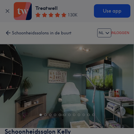
Treatwell
Use app
130K
Schoonheidssalons in de buurt
NL
INLOGGEN
Schoonheidssalon Kelly