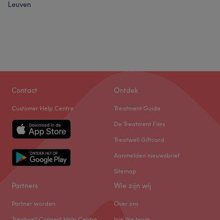
Leuven
Contact
Ontdek
Customer Help Centre
Treatment Guide
De Treatment Files
Treatwell Giftcard
Aanmelden nieuwsbrief
Sitemap
Partners
Wie zijn wij
Partner worden
Over ons
Treatwell Connect Help Centre
Join the team