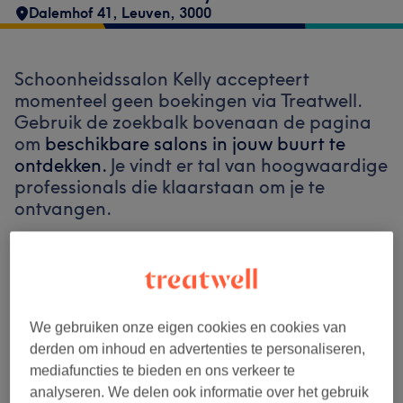
Dalemhof 41
,
Leuven
,
3000
Schoonheidssalon Kelly accepteert
momenteel geen boekingen via Treatwell.
Gebruik de zoekbalk bovenaan de pagina
om
beschikbare salons in jouw buurt te
ontdekken.
Je vindt er tal van hoogwaardige
professionals die klaarstaan om je te
ontvangen.
Vind de beste salons bij jou in de buurt
We gebruiken onze eigen cookies en cookies van
derden om inhoud en advertenties te personaliseren,
mediafuncties te bieden en ons verkeer te
Zoek op Treatwell
analyseren. We delen ook informatie over het gebruik