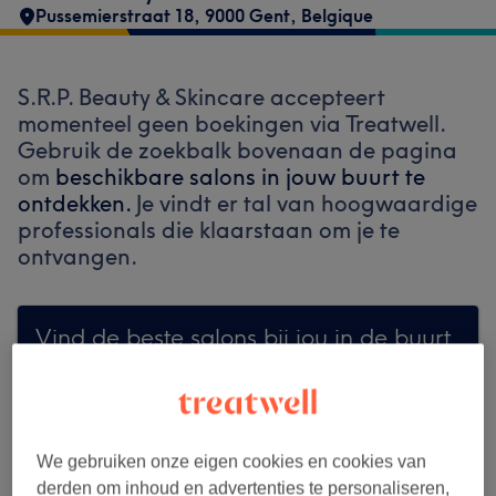
Pussemierstraat 18, 9000 Gent, Belgique
S.R.P. Beauty & Skincare accepteert
momenteel geen boekingen via Treatwell.
Gebruik de zoekbalk bovenaan de pagina
om
beschikbare salons in jouw buurt te
ontdekken.
Je vindt er tal van hoogwaardige
professionals die klaarstaan om je te
ontvangen.
Vind de beste salons bij jou in de buurt
We gebruiken onze eigen cookies en cookies van
Zoek op Treatwell
derden om inhoud en advertenties te personaliseren,