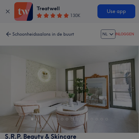
Treatwell
Use app
130K
Schoonheidssalons in de buurt
NL
INLOGGEN
S.R.P. Beauty & Skincare