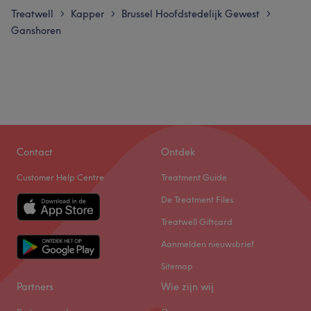
Treatwell
Kapper
Brussel Hoofdstedelijk Gewest
>
>
>
Ganshoren
Contact
Ontdek
Customer Help Centre
Treatment Guide
De Treatment Files
Treatwell Giftcard
Aanmelden nieuwsbrief
Sitemap
Partners
Wie zijn wij