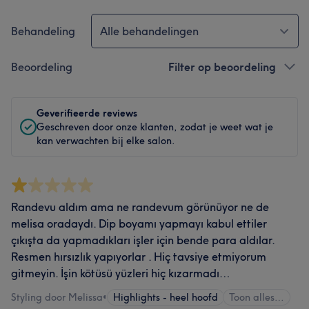
Behandeling
Alle behandelingen
Beoordeling
Filter op beoordeling
Geverifieerde reviews
Geschreven door onze klanten, zodat je weet wat je
kan verwachten bij elke salon.
Randevu aldım ama ne randevum görünüyor ne de
melisa oradaydı. Dip boyamı yapmayı kabul ettiler
çıkışta da yapmadıkları işler için bende para aldılar.
Resmen hırsızlık yapıyorlar . Hiç tavsiye etmiyorum
gitmeyin. İşin kötüsü yüzleri hiç kızarmadı…
Styling door Melissa
•
Highlights - heel hoofd
Toon alles…