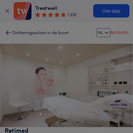
Treatwell
Use app
130K
Ontharingssalons in de buurt
NL
INLOGGEN
Retimed