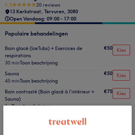
5,0
20 reviews
13 Kerkstraat
,
Tervuren
,
3080
Open Vandaag: 09:00 - 17:00
Populaire behandelingen
€50
Bain glacé (IceTubs) + Exercices de
Kies
respirations
30 min
Toon beschrijving
€50
Sauna
Kies
45 min
Toon beschrijving
€75
Bain contrasté (Bain glacé à l'intérieur +
Kies
Sauna)
1 u
Toon beschrijving
Alle behandelingen