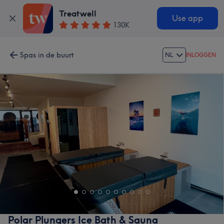
Treatwell
Use app
130K
Spas in de buurt
NL
INLOGGEN
Polar Plungers Ice Bath & Sauna