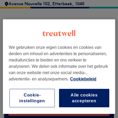
Avenue Nouvelle 102
,
Etterbeek
,
1040
Peau de Pêche accepteert momenteel geen
boekingen via Treatwell. Gebruik de
zoekbalk bovenaan de pagina om
beschikbare salons in jouw buurt te
ontdekken.
Je vindt er tal van hoogwaardige
We gebruiken onze eigen cookies en cookies van
professionals die klaarstaan om je te
derden om inhoud en advertenties te personaliseren,
ontvangen.
mediafuncties te bieden en ons verkeer te
analyseren. We delen ook informatie over het gebruik
van onze website met onze social media-,
Vind de beste salons bij jou in de buurt
advertentie- en analysepartners.
Cookiebeleid
Cookie-
Alle cookies
instellingen
accepteren
Zoek op Treatwell