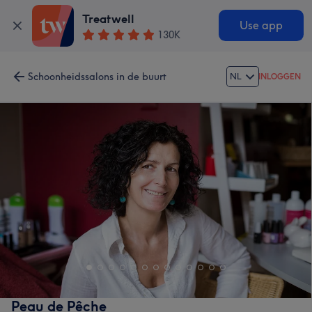
Treatwell
Use app
130K
Schoonheidssalons in de buurt
NL
INLOGGEN
Peau de Pêche