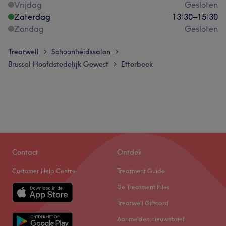
Vrijdag
Gesloten
Zaterdag
13:30
–
15:30
Zondag
Gesloten
Treatwell
Schoonheidssalon
>
>
Brussel Hoofdstedelijk Gewest
Etterbeek
>
Contact
Ontdek
Customer Help Centre
Treatment Guide
De Treatment Files
Treatwell Giftcard
Aanmelden nieuwsbrief