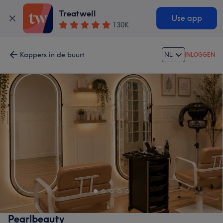
Treatwell
Use app
130K
Kappers in de buurt
NL
INLOGGEN
Pearlbeauty