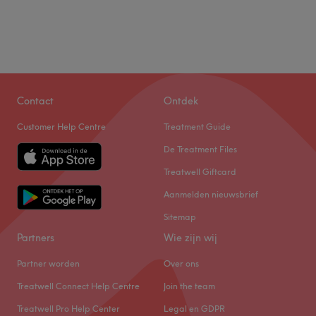
Contact
Ontdek
Customer Help Centre
Treatment Guide
De Treatment Files
Treatwell Giftcard
Aanmelden nieuwsbrief
Sitemap
Partners
Wie zijn wij
Partner worden
Over ons
Treatwell Connect Help Centre
Join the team
Treatwell Pro Help Center
Legal en GDPR