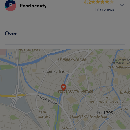
Behandelingen
4.2
P
Pearlbeauty
13 reviews
Nagels
Gezicht
Ontharen
Behandelingen
Over
Haar
Nagels
Massage
Lichaam
Gezicht
Ontharen