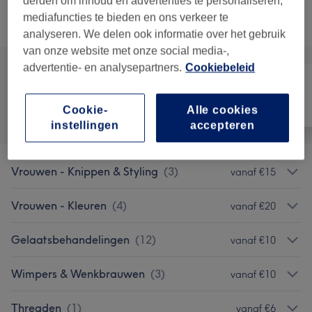
derden om inhoud en advertenties te personaliseren,
mediafuncties te bieden en ons verkeer te
Alle behandelingen
analyseren. We delen ook informatie over het gebruik
van onze website met onze social media-,
advertentie- en analysepartners.
Cookiebeleid
Alle
Haar
Nagels
Cookie-
Alle cookies
instellingen
accepteren
Vrouwen - Knippen & Styling
(
3
)
vanaf €15
Vrouwen - Kleuren
(
4
)
vanaf €20
Gelaatsbehandelingen
(
12
)
vanaf €10
Wimpers & Wenkbrauwen
(
3
)
vanaf €10
Threaden
(
1
)
vanaf €6