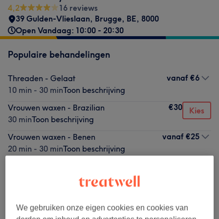
4,2
16 reviews
39 Gulden-Vlieslaan
,
Brugge
,
BE
,
8000
Open Vandaag: 10:00 - 20:30
Populaire behandelingen
vanaf
€6
Threaden - Gelaat
10 min - 30 min
Toon beschrijving
€30
Vrouwen waxen - Brazilian
Kies
30 min
Toon beschrijving
vanaf
€25
Vrouwen waxen - Benen
20 min - 30 min
Toon beschrijving
€15
Gellak - Verwijderen
Kies
20 min
Toon beschrijving
€20
Vrouwen - Knippen vanaf
Kies
30 min
Toon beschrijving
We gebruiken onze eigen cookies en cookies van