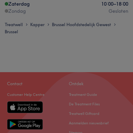
Zaterdag
10:00
–
18:00
Zondag
Gesloten
Treatwell
Kapper
Brussel Hoofdstedelijk Gewest
>
>
>
Brussel
Contact
Ontdek
Customer Help Centre
Treatment Guide
De Treatment Files
Treatwell Giftcard
Aanmelden nieuwsbrief
Sitemap