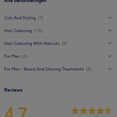
Alle behandelingen
Cuts And Styling
(
7
)
Hair Colouring
(
15
)
Hair Colouring With Haircuts
(
5
)
For Men
(
6
)
For Men - Beard And Shaving Treatments
(
5
)
Reviews
4,7