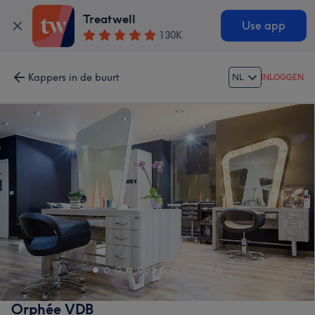
Treatwell
Use app
130K
Kappers in de buurt
NL
INLOGGEN
Orphée VDB