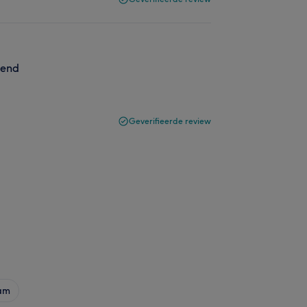
mend
Geverifieerde review
am