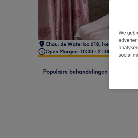
We gebru
adverten
Chau. de Waterloo 618, Ixelles
,
1050 -
O
analyser
Open Morgen: 10:00 - 21:00
social m
Populaire behandelingen