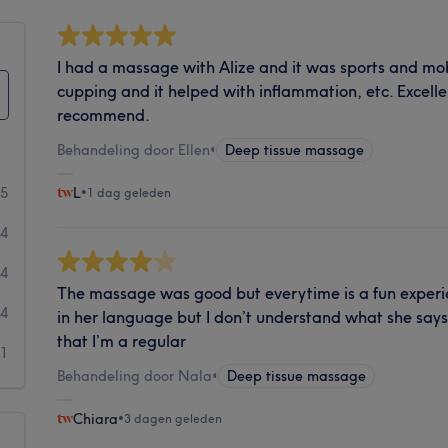
I had a massage with Alize and it was sports and mobi
cupping and it helped with inflammation, etc. Excel
recommend.
Behandeling door Ellen
•
Deep tissue massage
75
L
•
1 dag geleden
14
4
The massage was good but everytime is a fun experie
4
in her language but I don’t understand what she say
that I’m a regular
1
Behandeling door Nala
•
Deep tissue massage
Chiara
•
3 dagen geleden