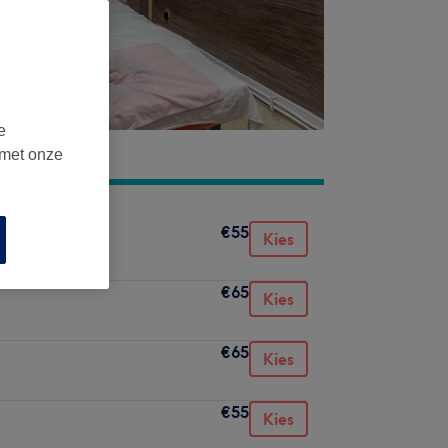
e
 met onze
€55
Kies
€65
Kies
€65
Kies
€55
Kies