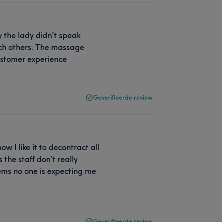
 the lady didn’t speak
ach others. The massage
customer experience
Geverifieerde review
 I like it to decontract all
the staff don’t really
eems no one is expecting me
Geverifieerde review