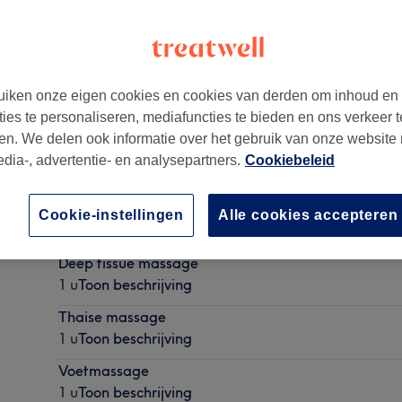
iken onze eigen cookies en cookies van derden om inhoud en
ties te personaliseren, mediafuncties te bieden en ons verkeer t
nderdeel van Oosterse Massage Brussel.
en. We delen ook informatie over het gebruik van onze website
edia-, advertentie- en analysepartners.
Cookiebeleid
Chinese massage
Cookie-instellingen
Alle cookies accepteren
1 u
Toon beschrijving
Deep tissue massage
1 u
Toon beschrijving
Thaise massage
1 u
Toon beschrijving
Voetmassage
1 u
Toon beschrijving