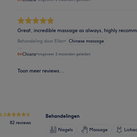
Great, incredible massage as always, highly recom
Behandeling door Ellen
•
Chinese massage
Chiara
•
ongeveer 2 maanden geleden
Toon meer reviews...
4.5
Behandelingen
82 reviews
Nagels
Massage
Licha