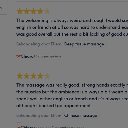
n.
The welcoming is always weird and rough I would say
english or french at all so was hard to understand e
was good overall but the rest a bit lacking of good 
Behandeling door Ellen
•
Deep tissue massage
Chiara
•
6 dagen geleden
The massage was really good, strong hands exactly how
the muscles but the ambience is always a bit weird as 
speak well either english or french and it’s always s
although I booked tge appointment
Behandeling door Ellen
•
Chinese massage
Chiara
•
ongeveer 2 maanden geleden