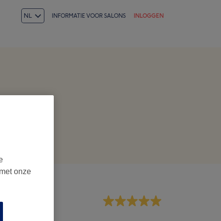
NL
INFORMATIE VOOR SALONS
INLOGGEN
e
 met onze
dewerkers