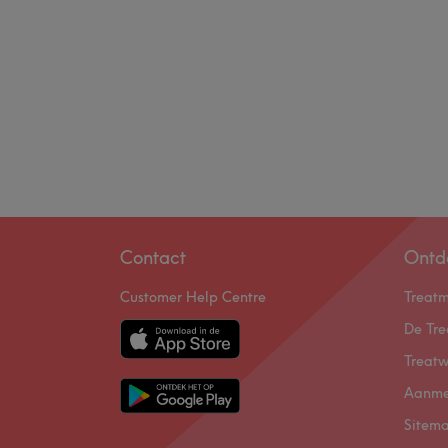
Contact
Ontd
Customer Help Centre
Treat
De Tre
Treatw
Aanme
Sitem