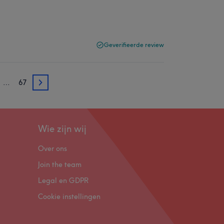
Geverifieerde review
…
67
3
Wie zijn wij
Over ons
Join the team
Legal en GDPR
Cookie instellingen