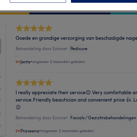
Hygiëne
Goede en grondige verzorging van beschadigde nage
Behandeling door Ezinne
•
Pedicure
Jente
•
ongeveer 2 maanden geleden
6
3
I really appreciate their service😊.Very comfortable an
service.Friendly beautician and convenient price 👍. L
2
😉
6
Behandeling door Ezinne
•
Facials / Gezichtsbehandelingen
5
Praveena
•
ongeveer 2 maanden geleden