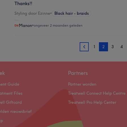
Thanks!!
Styling door Ezinne
•
Black hair - braids
Manon
•
ongeveer 2 maanden geleden
1
2
3
4
1
ek
Partners
ment Guide
Partner worden
atment Files
Treatwell Connect Help Centre
ell Giftcard
Treatwell Pro Help Center
lden nieuwsbrief
ap