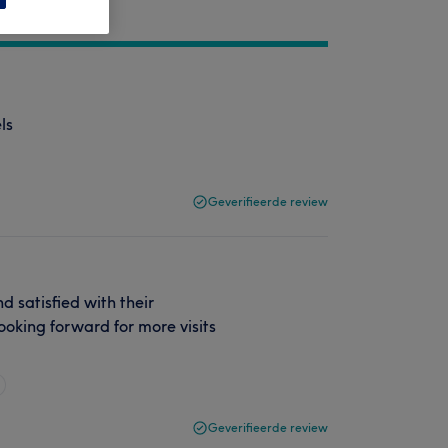
ls
Geverifieerde review
d satisfied with their
ooking forward for more visits
Geverifieerde review