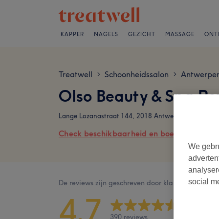
KAPPER
NAGELS
GEZICHT
MASSAGE
ONT
Treatwell
Schoonheidssalon
Antwerpen 
>
>
Olso Beauty & Spa Re
Lange Lozanastraat 144, 2018 Antwerpen
Check beschikbaarheid en boek online
We gebru
adverten
analyser
social m
De reviews zijn geschreven door klanten na hun b
4,7
390 reviews