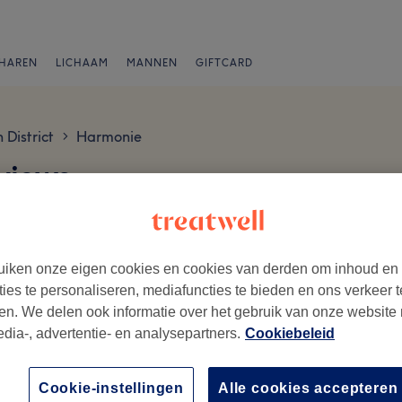
HAREN
LICHAAM
MANNEN
GIFTCARD
District
Harmonie
>
views
iken onze eigen cookies en cookies van derden om inhoud en
ties te personaliseren, mediafuncties te bieden en ons verkeer t
en. We delen ook informatie over het gebruik van onze website
edia-, advertentie- en analysepartners.
Cookiebeleid
ezoek.
Ambiance
Me
Cookie-instellingen
Alle cookies accepteren