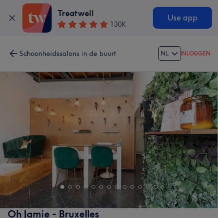
Treatwell
Use app
130K
Schoonheidssalons in de buurt
NL
INLOGGEN
Oh Jamie - Bruxelles