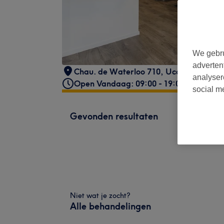
We gebru
adverten
Chau. de Waterloo 710, Uccle
,
1180
analyser
Open Vandaag: 09:00 - 19:00
social m
Gevonden resultaten
Niet wat je zocht?
Alle behandelingen