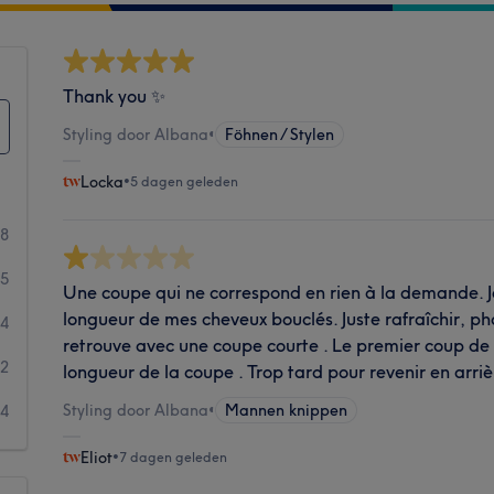
Thank you ✨
Styling door Albana
•
Föhnen / Stylen
Locka
•
5 dagen geleden
68
45
Une coupe qui ne correspond en rien à la demande. J
longueur de mes cheveux bouclés. Juste rafraîchir, ph
14
retrouve avec une coupe courte . Le premier coup de
12
longueur de la coupe . Trop tard pour revenir en arriè
Styling door Albana
•
Mannen knippen
14
Eliot
•
7 dagen geleden