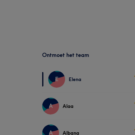
Ontmoet het team
E
Elena
A
Alaa
A
Albana