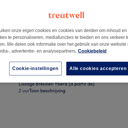
iken onze eigen cookies en cookies van derden om inhoud en
ties te personaliseren, mediafuncties te bieden en ons verkeer t
en. We delen ook informatie over het gebruik van onze website
edia-, advertentie- en analysepartners.
Cookiebeleid
Lissage Brésilien Ybera 100% naturel(a partir de 17
Cookie-instellingen
Alle cookies accepteren
2 uur
Toon beschrijving
Lissage Brésilien Ybera (a partir de)
2 uur
Toon beschrijving