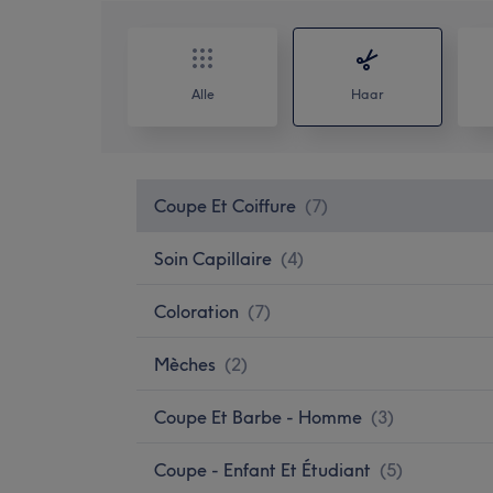
Alle
Haar
Coupe Et Coiffure
(
7
)
Soin Capillaire
(
4
)
Coloration
(
7
)
Mèches
(
2
)
Coupe Et Barbe - Homme
(
3
)
Coupe - Enfant Et Étudiant
(
5
)