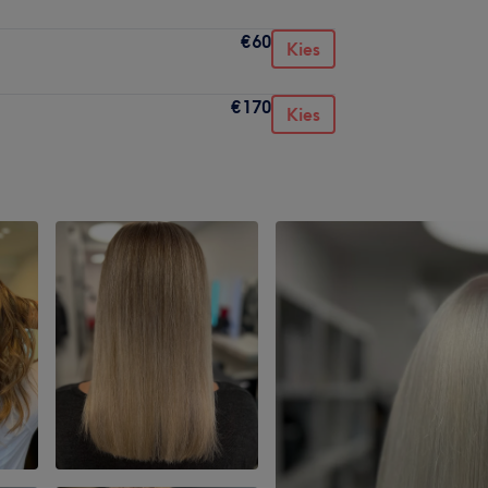
€60
Kies
€170
Kies