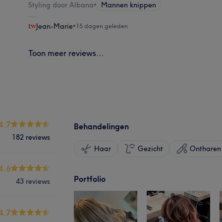
Styling door Albana
•
Mannen knippen
Jean-Marie
•
15 dagen geleden
Toon meer reviews...
4.7
Behandelingen
182 reviews
Haar
Gezicht
Ontharen
4.6
Portfolio
43 reviews
4.7