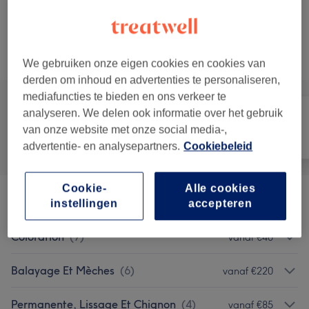
Dépose et pose de vernis semi-permanent
55 min - 1 u
Toon beschrijving
Alle behandelingen
We gebruiken onze eigen cookies en cookies van
derden om inhoud en advertenties te personaliseren,
mediafuncties te bieden en ons verkeer te
analyseren. We delen ook informatie over het gebruik
van onze website met onze social media-,
Alle
Haar
Nagels
advertentie- en analysepartners.
Cookiebeleid
Cookie-
Alle cookies
Coupe Et Coiffure
(
6
)
vanaf €25
instellingen
accepteren
Coloration
(
7
)
vanaf €40
Balayage Et Mèches
(
6
)
vanaf €220
Permanente, Lissage Et Chignon
(
4
)
vanaf €85