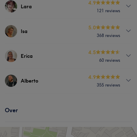
Behandelingen
4.9
Lara
121 reviews
Haar
Gezicht
Ontharen
Behandelingen
5.0
Isa
Wat onze klanten zeggen over Samia
368 reviews
Haar
Nagels
Gezicht
Ontharen
Vriendelijk
5
Behandelingen
4.5
Erica
60 reviews
Haar
Behandelingen
4.9
Alberto
Wat onze klanten zeggen over Isa
355 reviews
Haar
Nagels
Uitzonderlijk
30
Professioneel
20
Zorgzaam
20
Behandelingen
Oplettend
19
Over
Haar
Wat onze klanten zeggen over Alberto