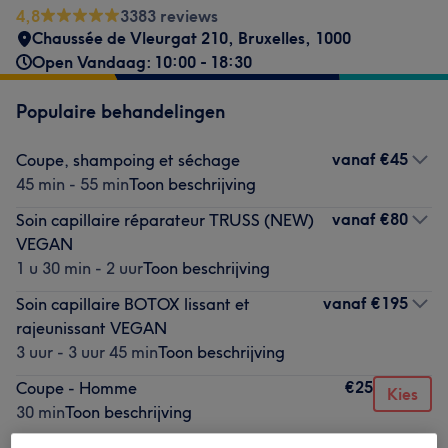
4,8
3383 reviews
Chaussée de Vleurgat 210
,
Bruxelles
,
1000
Open Vandaag: 10:00 - 18:30
Populaire behandelingen
vanaf
€45
Coupe, shampoing et séchage
45 min - 55 min
Toon beschrijving
vanaf
€80
Soin capillaire réparateur TRUSS (NEW)
VEGAN
1 u 30 min - 2 uur
Toon beschrijving
vanaf
€195
Soin capillaire BOTOX lissant et
rajeunissant VEGAN
3 uur - 3 uur 45 min
Toon beschrijving
€25
Coupe - Homme
Kies
30 min
Toon beschrijving
vanaf
€30