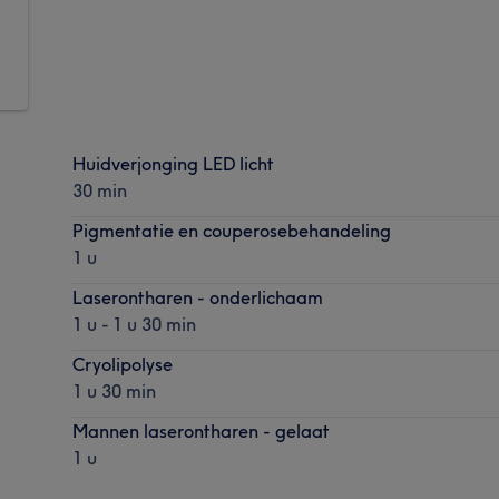
Huidverjonging LED licht
30 min
Pigmentatie en couperosebehandeling
1 u
Laserontharen - onderlichaam
1 u - 1 u 30 min
Cryolipolyse
1 u 30 min
Mannen laserontharen - gelaat
1 u