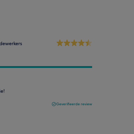
dewerkers
ie!
Geverifieerde review