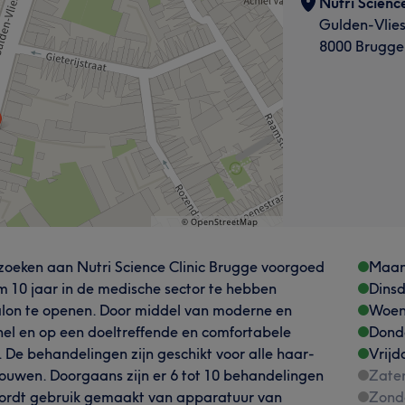
Nutri Scienc
Gulden-Vlie
8000 Brugge
zoeken aan Nutri Science Clinic Brugge voorgoed
Maa
im 10 jaar in de medische sector te hebben
Dins
lon te openen. Door middel van moderne en
Woen
el en op een doeltreffende en comfortabele
Dond
 De behandelingen zijn geschikt voor alle haar-
Vrijd
ouwen. Doorgaans zijn er 6 tot 10 behandelingen
Zate
wordt gebruik gemaakt van apparatuur van
Zond