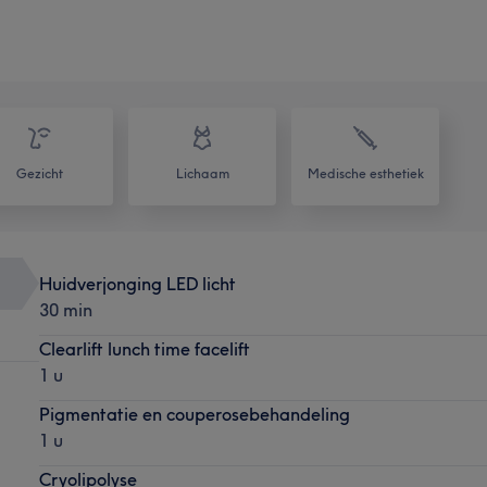
Gezicht
Lichaam
Medische esthetiek
Huidverjonging LED licht
30 min
Clearlift lunch time facelift
1 u
Pigmentatie en couperosebehandeling
1 u
Cryolipolyse