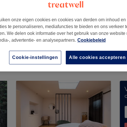
iken onze eigen cookies en cookies van derden om inhoud en
ties te personaliseren, mediafuncties te bieden en ons verkeer t
en. We delen ook informatie over het gebruik van onze website
edia-, advertentie- en analysepartners.
Cookiebeleid
epteert momenteel geen boekingen via Treatwel
Cookie-instellingen
Alle cookies accepteren
s in jouw buurt te ontdekken.
Je vindt er tal va
V