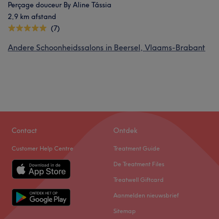
Perçage douceur By Aline Tássia
2,9 km afstand
(7)
Andere Schoonheidssalons in Beersel, Vlaams-Brabant
Contact
Ontdek
Customer Help Centre
Treatment Guide
De Treatment Files
Treatwell Giftcard
Aanmelden nieuwsbrief
Sitemap