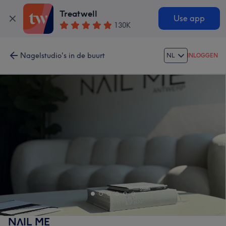
Treatwell
Use app
130K
Nagelstudio's in de buurt
NL
INLOGGEN
NΛIL ME