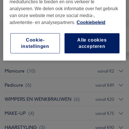
mediafuncties te bieden en ons verkeer te
analyseren. We delen ook informatie over het gebruik
Alle behandelingen
van onze website met onze social media-,
advertentie- en analysepartners.
Cookiebeleid
Cookie-
Alle cookies
Alle
Haar
Nagels
instellingen
accepteren
Manicure
(
10
)
vanaf €2
Pedicure
(
6
)
vanaf €49
WIMPERS EN WENKBRAUWEN
(
6
)
vanaf €20
MAKE-UP
(
4
)
vanaf €75
HAARSTYLING
(
5
)
vanaf €90