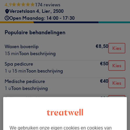
4,9
174 reviews
Verzetslaan 4
,
Lier
,
2500
Open Maandag: 14:00 - 17:30
Populaire behandelingen
€8,50
Waxen bovenlip
Kies
15 min
Toon beschrijving
€50
Spa pedicure
Kies
1 u 15 min
Toon beschrijving
€40
Medische pedicure
Kies
1 u
Toon beschrijving
€16
Epileren - Wenkbrauwen
Kies
30 min
Toon beschrijving
€8,50
Waxen kin
Kies
15 min
Toon beschrijving
We gebruiken onze eigen cookies en cookies van