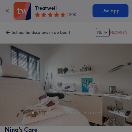
Treatwell
Use app
130K
Schoonheidssalons in de buurt
NL
INLOGGEN
Nina's Care