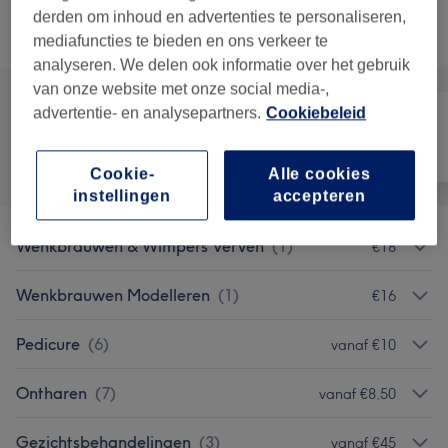
derden om inhoud en advertenties te personaliseren,
Alle behandelingen
mediafuncties te bieden en ons verkeer te
analyseren. We delen ook informatie over het gebruik
van onze website met onze social media-,
advertentie- en analysepartners.
Cookiebeleid
Alle
Nagels
Ontharen
Cookie-
Alle cookies
instellingen
accepteren
Wenkbrauwen & Wimpers Verven
(
1
)
€18
Wenkbrauwen Modelleren
(
1
)
€16
Pedicure
(
6
)
vanaf €10
Ontharen
(
7
)
vanaf €8,50
Gezichtsbehandelingen
(
3
)
vanaf €45