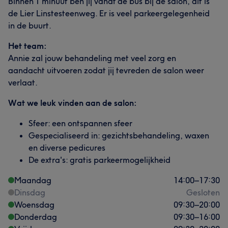
Binnen 1 minuut ben jij vanaf de bus bij de salon, dit is
de Lier Linstesteenweg. Er is veel parkeergelegenheid
in de buurt.
Het team:
Annie zal jouw behandeling met veel zorg en
aandacht uitvoeren zodat jij tevreden de salon weer
verlaat.
Wat we leuk vinden aan de salon:
Sfeer: een ontspannen sfeer
Gespecialiseerd in: gezichtsbehandeling, waxen
en diverse pedicures
De extra's: gratis parkeermogelijkheid
Maandag
14:00
–
17:30
Dinsdag
Gesloten
Woensdag
09:30
–
20:00
Donderdag
09:30
–
16:00