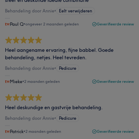
sfeer en deskunde ideale combinatie
Behandeling door Annie
•
Eelt verwijderen
Paul Q
•
ongeveer 2 maanden geleden
Geverifieerde review
Heel aangename ervaring, fijne babbel. Goede
behandeling, netjes. Heel tevreden.
Behandeling door Annie
•
Pedicure
Mieke
•
2 maanden geleden
Geverifieerde review
Heel deskundige en gastvrije behandeling.
Behandeling door Annie
•
Pedicure
Patrick
•
2 maanden geleden
Geverifieerde review