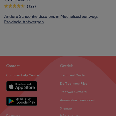
1,7 km afstand
(122)
Andere Schoonheidssalons in Mechelsesteenweg,
Provincie Antwerpen
Contact
Ontdek
Customer Help Centre
Treatment Guide
De Treatment Files
Treatwell Giftcard
Aanmelden nieuwsbrief
Sitemap