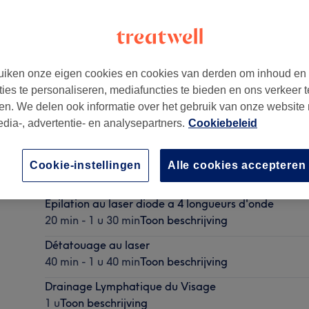
iken onze eigen cookies en cookies van derden om inhoud en
ties te personaliseren, mediafuncties te bieden en ons verkeer t
en. We delen ook informatie over het gebruik van onze website
edia-, advertentie- en analysepartners.
Cookiebeleid
Drainage lymphathique Classique
Cookie-instellingen
Alle cookies accepteren
1 u
Toon beschrijving
Épilation au laser diode a 4 longueurs d'onde
20 min - 1 u 30 min
Toon beschrijving
Détatouage au laser
40 min - 1 u 40 min
Toon beschrijving
Drainage Lymphatique du Visage
1 u
Toon beschrijving