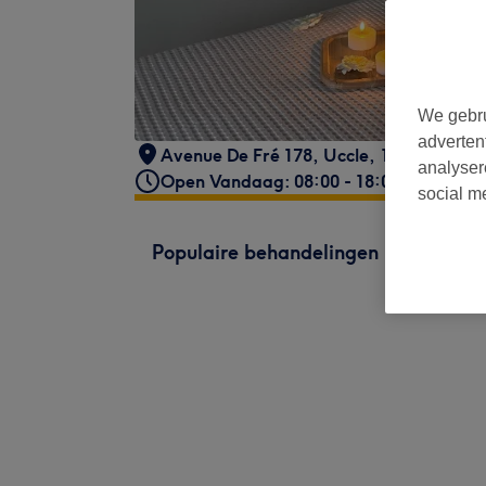
We gebru
adverten
Avenue De Fré 178
,
Uccle
,
1180
analyser
Open Vandaag: 08:00 - 18:00
social m
Populaire behandelingen