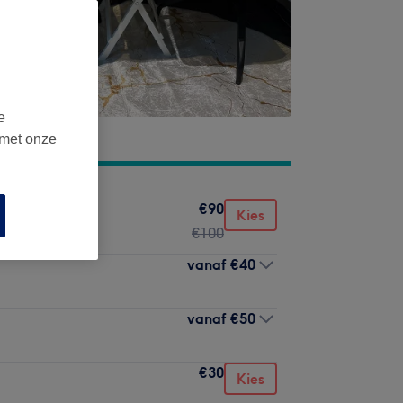
e
 met onze
€90
Kies
€100
vanaf
€40
vanaf
€50
€30
Kies