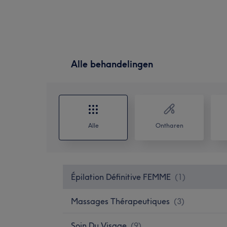
Alle behandelingen
Alle
Ontharen
Épilation Définitive FEMME
(
1
)
Massages Thérapeutiques
(
3
)
Soin Du Visage
(
9
)