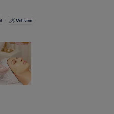
ht
Ontharen