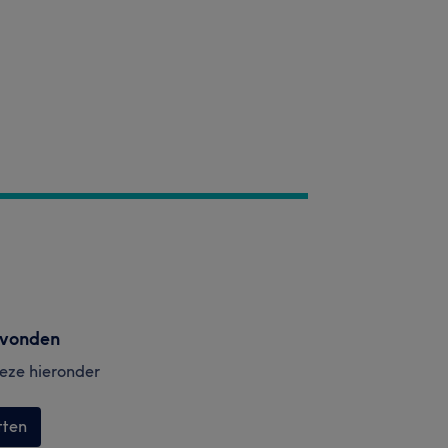
evonden
 deze hieronder
tten