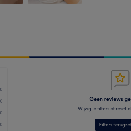
0
Geen reviews g
0
Wijzig je filters of reset
0
Filters terugze
0