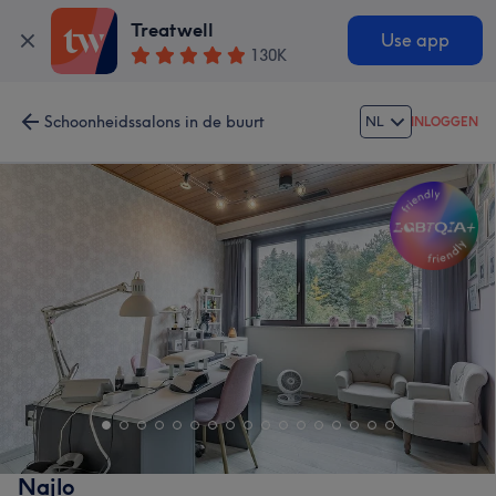
Treatwell
Use app
130K
Schoonheidssalons in de buurt
NL
INLOGGEN
Najlo