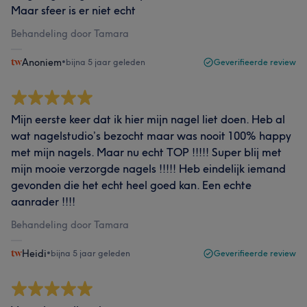
Maar sfeer is er niet echt
Behandeling door Tamara
Anoniem
•
bijna 5 jaar geleden
Geverifieerde review
Mijn eerste keer dat ik hier mijn nagel liet doen. Heb al
wat nagelstudio’s bezocht maar was nooit 100% happy
met mijn nagels. Maar nu echt TOP !!!!! Super blij met
mijn mooie verzorgde nagels !!!!! Heb eindelijk iemand
gevonden die het echt heel goed kan. Een echte
aanrader !!!!
Behandeling door Tamara
Heidi
•
bijna 5 jaar geleden
Geverifieerde review