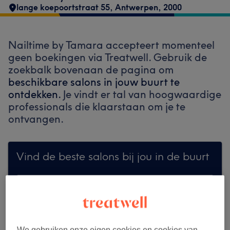
lange koepoortstraat 55
,
Antwerpen
,
2000
Nailtime by Tamara accepteert momenteel
geen boekingen via Treatwell. Gebruik de
zoekbalk bovenaan de pagina om
beschikbare salons in jouw buurt te
ontdekken.
Je vindt er tal van hoogwaardige
professionals die klaarstaan om je te
ontvangen.
Vind de beste salons bij jou in de buurt
Zoek op Treatwell
We gebruiken onze eigen cookies en cookies van