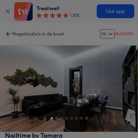
Treatwell
Use app
130K
Nagelstudio's in de buurt
NL
INLOGGEN
Nailtime by Tamara