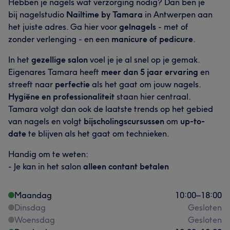
Hebben je nagels wat verzorging nodig? Dan ben je
bij nagelstudio
Nailtime by Tamara
in Antwerpen aan
het juiste adres. Ga hier voor
gelnagels
- met of
zonder verlenging - en een
manicure of pedicure
.
In het
gezellige salon
voel je je al snel op je gemak.
Eigenares Tamara heeft
meer dan 5 jaar ervaring
en
streeft naar
perfectie
als het gaat om jouw nagels.
Hygiëne en professionaliteit
staan hier centraal.
Tamara volgt dan ook de laatste trends op het gebied
van nagels en volgt
bijscholingscursussen
om
up-to-
date
te blijven als het gaat om technieken.
Handig om te weten:
- Je kan in het salon
alleen contant betalen
Maandag
10:00
–
18:00
Dinsdag
Gesloten
Woensdag
Gesloten