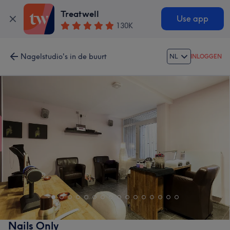
Treatwell
Use app
130K
Nagelstudio's in de buurt
NL
INLOGGEN
Nails Only