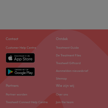
Contact
Ontdek
Customer Help Centre
Treatment Guide
De Treatment Files
Treatwell Giftcard
Aanmelden nieuwsbrief
Sitemap
Partners
Wie zijn wij
Partner worden
Over ons
Treatwell Connect Help Centre
Join the team