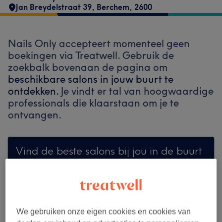
Jan Breydelstraat 39
,
Berchem
,
2600
Nails Only accepteert momenteel geen
boekingen via Treatwell. Gebruik de
zoekbalk bovenaan de pagina om
beschikbare salons in jouw buurt te
ontdekken.
Je vindt er tal van hoogwaardige
professionals die klaarstaan om je te
ontvangen.
Vind de beste salons bij jou in de buurt
Zoek op Treatwell
We gebruiken onze eigen cookies en cookies van