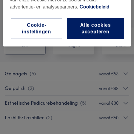
advertentie- en analysepartners.
Cookiebeleid
Alle behandelingen
Cookie-
Alle cookies
instellingen
accepteren
Alle
Nagels
Gezicht
Gelnagels
(
5
)
vanaf €53
Gelpolish
(
2
)
vanaf €48
Esthetische Pedicurebehandeling
(
5
)
vanaf €30
Lashlift/Lashfiller
(
2
)
vanaf €60