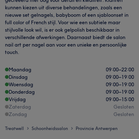
gecreëerd met oog voor detail en kwaliteit. Klanten
kunnen kiezen uit diverse behandelingen, zoals een
nieuwe set gelnagels, babyboom of een sjabloonset in
full color of French stijl. Voor wie een subtiele maar
stijlvolle look wil, is er ook gelpolish beschikbaar in
verschillende afwerkingen. Daarnaast biedt de salon
nail art per nagel aan voor een unieke en persoonlijke
touch.
Maandag
09:00
–
22:00
Dinsdag
09:00
–
19:00
Woensdag
09:00
–
19:00
Donderdag
09:00
–
19:00
Vrijdag
09:00
–
15:00
Zaterdag
Gesloten
Zondag
Gesloten
Treatwell
Schoonheidssalon
Provincie Antwerpen
>
>