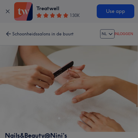
Treatwell
Use app
130K
Schoonheidssalons in de buurt
NL
INLOGGEN
Nails&Beauty@Nini's