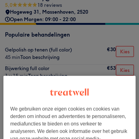
5,0
18 reviews
Hogeweg 31
,
Massenhoven
,
2520
Open Morgen: 09:00 - 22:00
Populaire behandelingen
€30
Gelpolish op tenen (full color)
Kies
45 min
Toon beschrijving
€53
Bijwerking full color
Kies
1 u 15 min
Toon beschrijving
€58
Nieuwe set/bijwerking ander salon
Kies
1 u 15 min
Toon beschrijving
€35
Gelpolish op tenen (french)
Kies
We gebruiken onze eigen cookies en cookies van
45 min
Toon beschrijving
derden om inhoud en advertenties te personaliseren,
€35
pedicure
mediafuncties te bieden en ons verkeer te
Kies
45 min
Toon beschrijving
analyseren. We delen ook informatie over het gebruik
van onze website met onze social media-,