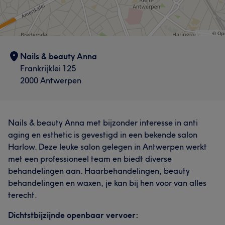
Nails & beauty Anna
Frankrijklei 125
2000 Antwerpen
Wat onze klanten zeggen over Anna
Professioneel
8
Vakkundig
8
Zorgzaam
5
Nails & beauty Anna met bijzonder interesse in anti
aging en esthetic is gevestigd in een bekende salon
Getalenteerd
5
Harlow. Deze leuke salon gelegen in Antwerpen werkt
met een professioneel team en biedt diverse
behandelingen aan. Haarbehandelingen, beauty
behandelingen en waxen, je kan bij hen voor van alles
terecht.
Dichtstbijzijnde openbaar vervoer: