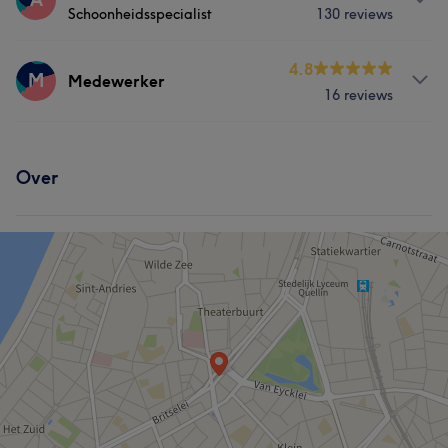
Schoonheidsspecialist
130 reviews
Behandelingen
4.8
M
Medewerker
16 reviews
Haar
Nagels
Massage
Lichaam
Behandelingen
Gezicht
Ontharen
Over
Nagels
Gezicht
Ontharen
Portfolio