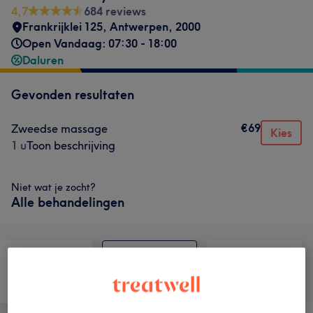
4,7
684 reviews
Frankrijklei 125
,
Antwerpen
,
2000
Open Vandaag: 07:30 - 18:00
Daluren
Gevonden resultaten
€69
Zweedse massage
Kies
1 u
Toon beschrijving
Niet wat je zocht?
Alle behandelingen
Gezicht
Massage
Lichaam