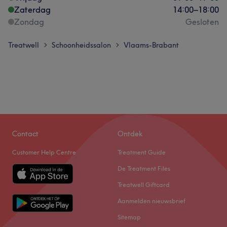
Zaterdag
14:00
–
18:00
Zondag
Gesloten
Treatwell
Schoonheidssalon
Vlaams-Brabant
>
>
Contact
Ontdek
Customer Help Centre
Treatment Guide
De Treatment Files
Treatwell Giftcard
Aanmelden nieuwsbrief
Sitemap