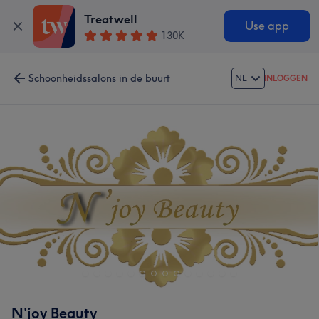
Treatwell
Use app
130K
Schoonheidssalons in de buurt
NL
INLOGGEN
N'joy Beauty