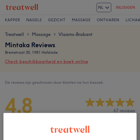
NL
INLOGGEN
KAPPER
NAGELS
GEZICHT
MASSAGE
ONTHAREN
LICHA
Treatwell
Massage
Vlaams-Brabant
>
>
Mintaka Reviews
Bremstraat 30, 1981 Hofstade
Check beschikbaarheid en boek online
De reviews zijn geschreven door klanten na hun bezoek.
4,8
67 reviews
Ambiance