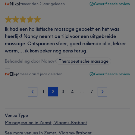
Nikol
•
meer dan 2 jaar geleden
Geverifieerde review
Ik had een hollistische massage geboekt en het was
heerlijk! Nancy neemt de tijd voor een uitgebreide
massage. Ontspannen sfeer, goed ruikende olie, lekker
warm,… ik kom zeker nog eens terug.
Behandeling door Nancy
•
Therapeutische massage
Elke
•
meer dan 2 jaar geleden
Geverifieerde review
1
2
3
4
…
7
1
3
Venue Type
Massagesalon in Zemst, Vlaams-Brabant
See more venues in Zemst, Vlaams-Brabant