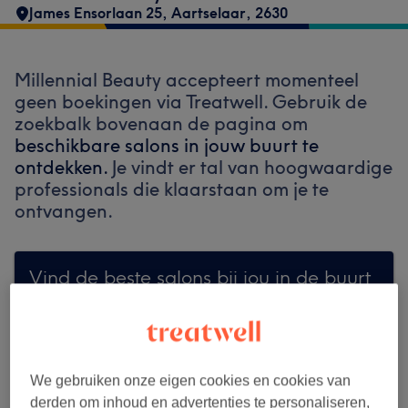
James Ensorlaan 25
,
Aartselaar
,
2630
Millennial Beauty accepteert momenteel
geen boekingen via Treatwell. Gebruik de
zoekbalk bovenaan de pagina om
beschikbare salons in jouw buurt te
ontdekken.
Je vindt er tal van hoogwaardige
professionals die klaarstaan om je te
ontvangen.
Vind de beste salons bij jou in de buurt
Zoek op Treatwell
We gebruiken onze eigen cookies en cookies van
derden om inhoud en advertenties te personaliseren,