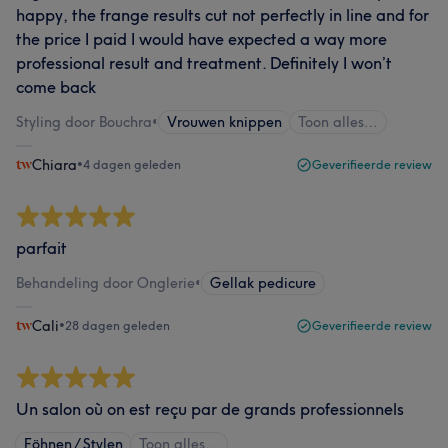
happy, the frange results cut not perfectly in line and for
the price I paid I would have expected a way more
professional result and treatment. Definitely I won’t
come back
Styling door Bouchra
•
Vrouwen knippen
Toon alles…
Chiara
•
4 dagen geleden
Geverifieerde review
parfait
Behandeling door Onglerie
•
Gellak pedicure
Cali
•
28 dagen geleden
Geverifieerde review
Un salon où on est reçu par de grands professionnels
Föhnen / Stylen
Toon alles…