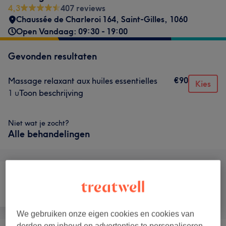
4,3
407 reviews
Chaussée de Charleroi 164
,
Saint-Gilles
,
1060
Open Vandaag: 09:30 - 19:00
Gevonden resultaten
€90
Massage relaxant aux huiles essentielles
Kies
1 u
Toon beschrijving
Niet wat je zocht?
Alle behandelingen
Ontharen
Gezicht
Massage
We gebruiken onze eigen cookies en cookies van
derden om inhoud en advertenties te personaliseren,