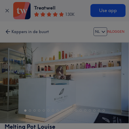
Treatwell
Use app
130K
Kappers in de buurt
NL
INLOGGEN
Melting Pot Louise