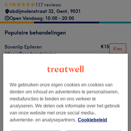
4,9
117 reviews
abdijmolenstraat 32
,
Gent
,
9031
Open Vandaag: 10:00 - 20:00
Populaire behandelingen
€15
Bovenlip Epileren
Kies
10 min
Toon beschrijving
€15
Wenkbrauwen Epileren
Kies
15 min
Toon beschrijving
€20
Bovenlip + kin epileren
Kies
We gebruiken onze eigen cookies en cookies van
15 min
Toon beschrijving
derden om inhoud en advertenties te personaliseren,
€30
mediafuncties te bieden en ons verkeer te
Bovenlip
Kies
analyseren. We delen ook informatie over het gebruik
15 min
Toon beschrijving
van onze website met onze social media-,
€20
Wimpers verwijderen
Kies
advertentie- en analysepartners.
Cookiebeleid
30 min
Toon beschrijving