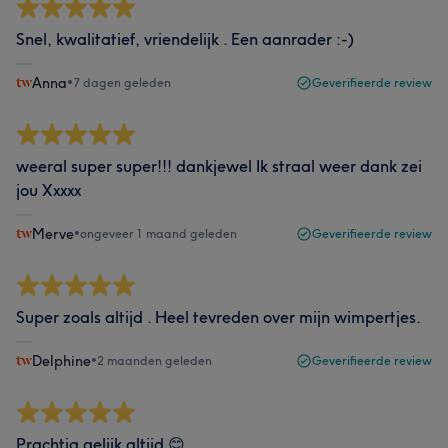
Snel, kwalitatief, vriendelijk . Een aanrader :-)
Anna
•
7 dagen geleden
Geverifieerde review
weeral super super!!! dankjewel Ik straal weer dank zei
jou Xxxxx
Merve
•
ongeveer 1 maand geleden
Geverifieerde review
Super zoals altijd . Heel tevreden over mijn wimpertjes.
Delphine
•
2 maanden geleden
Geverifieerde review
Prachtig gelijk altijd 😊