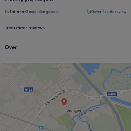
Tatiana
•
2 maanden geleden
Geverifieerde review
Toon meer reviews...
Over