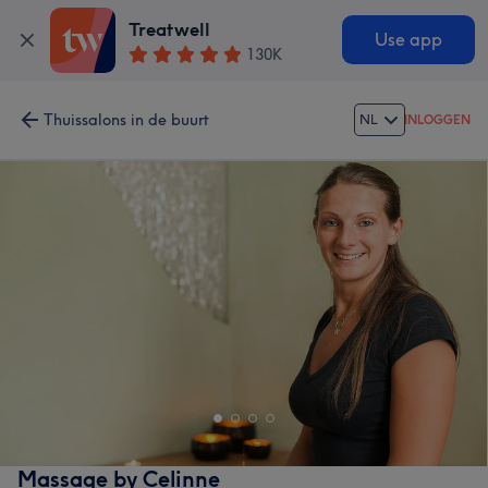
Treatwell
Use app
130K
Thuissalons in de buurt
NL
INLOGGEN
Massage by Celinne