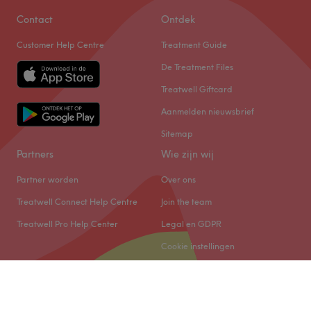
Contact
Ontdek
Customer Help Centre
Treatment Guide
De Treatment Files
Treatwell Giftcard
Aanmelden nieuwsbrief
Sitemap
Partners
Wie zijn wij
Partner worden
Over ons
Treatwell Connect Help Centre
Join the team
Treatwell Pro Help Center
Legal en GDPR
Cookie instellingen
© 2026 Treatwell Salonized NL B.V.