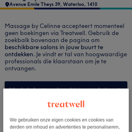
Avenue Emile Theys 39
,
Waterloo
,
1410
Massage by Celinne accepteert momenteel
geen boekingen via Treatwell. Gebruik de
zoekbalk bovenaan de pagina om
beschikbare salons in jouw buurt te
ontdekken.
Je vindt er tal van hoogwaardige
professionals die klaarstaan om je te
ontvangen.
Vind de beste salons bij jou in de buurt
We gebruiken onze eigen cookies en cookies van
Zoek op Treatwell
derden om inhoud en advertenties te personaliseren,