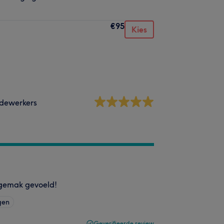
€95
Kies
dewerkers
n gemak gevoeld!
gen
Geverifieerde review