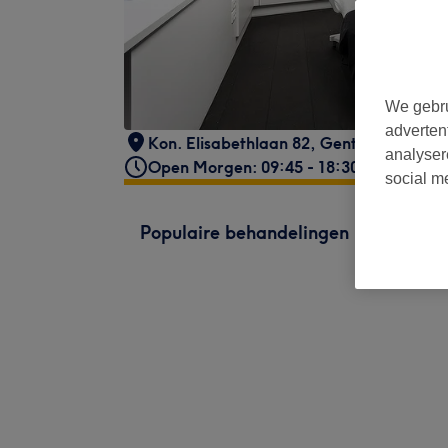
We gebru
adverten
Kon. Elisabethlaan 82
,
Gent
,
9000
analyser
Open Morgen: 09:45 - 18:30
social m
Populaire behandelingen