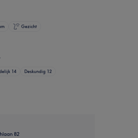
am
Gezicht
r
delijk
14
Deskundig
12
thlaan 82