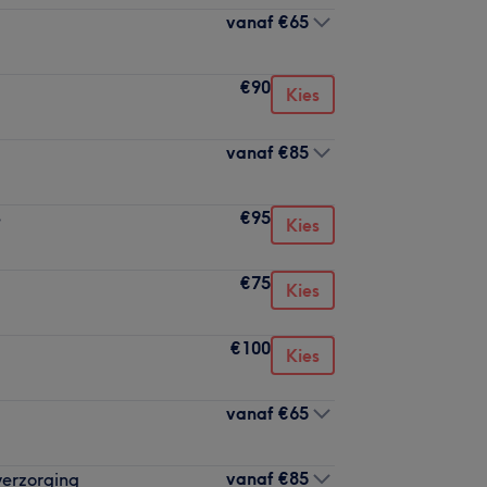
vanaf
€65
€90
Kies
vanaf
€85
€95
e
Kies
€75
Kies
€100
Kies
vanaf
€65
vanaf
€85
verzorging