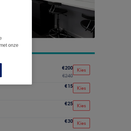
e
 met onze
€200
Kies
€240
€15
Kies
€25
Kies
€30
Kies