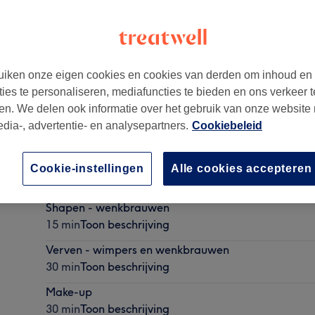
iken onze eigen cookies en cookies van derden om inhoud en
ties te personaliseren, mediafuncties te bieden en ons verkeer t
en. We delen ook informatie over het gebruik van onze website
edia-, advertentie- en analysepartners.
Cookiebeleid
Make-upcursus - 4 personen
Cookie-instellingen
Alle cookies accepteren
2 uur
Toon beschrijving
Shapen - wenkbrauwen
15 min
Toon beschrijving
Verven - wimpers en wenkbrauwen
30 min
Toon beschrijving
Make-up
30 min
Toon beschrijving