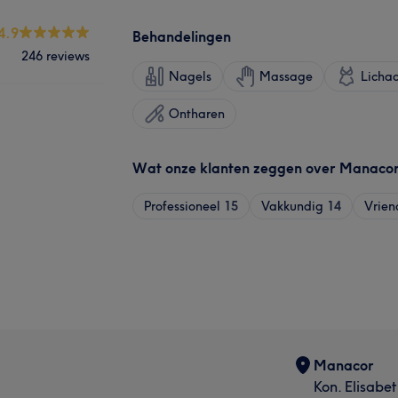
4.9
Behandelingen
246 reviews
Nagels
Massage
Licha
Ontharen
Wat onze klanten zeggen over Manaco
Professioneel
15
Vakkundig
14
Vrien
Manacor
Kon. Elisabe