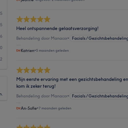
15
35
Heel ontspannende gelaatsverzorging!
6
Behandeling door Manacor
•
Facials / Gezichtsbehandelin
0
Katrien
•
5 maanden geleden
2
Mijn eerste ervaring met een gezichtsbehandeling en
kom ik zeker terug!
n.
Behandeling door Manacor
•
Facials / Gezichtsbehandelin
An-Sofie
•
7 maanden geleden