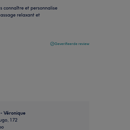
s connaître et personnalise
massage relaxant et
Geverifieerde review
- Véronique
ugo, 172
oo