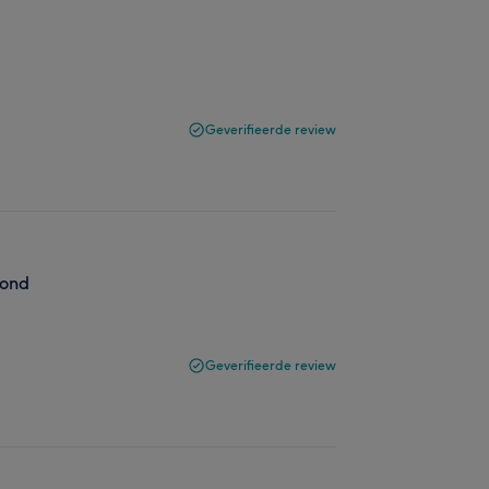
Geverifieerde review
fond
Geverifieerde review