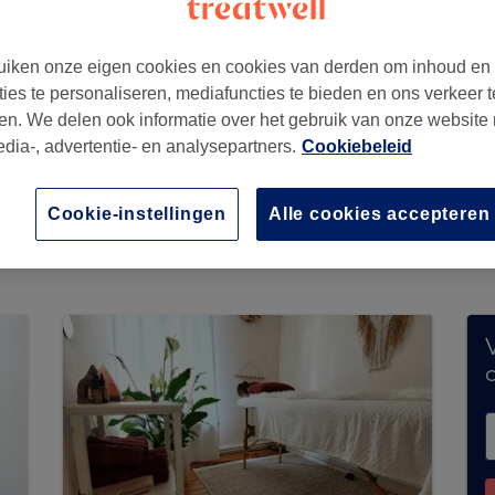
iken onze eigen cookies en cookies van derden om inhoud en
ties te personaliseren, mediafuncties te bieden en ons verkeer t
en. We delen ook informatie over het gebruik van onze website
edia-, advertentie- en analysepartners.
Cookiebeleid
ert momenteel geen boekingen via Treatwell. G
Cookie-instellingen
Alle cookies accepteren
n jouw buurt te ontdekken.
Je vindt er tal van h
V