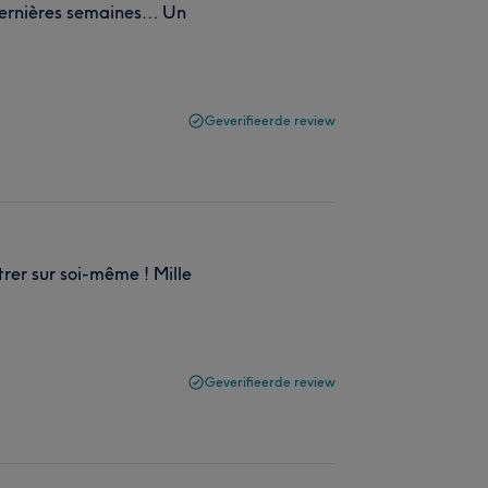
 dernières semaines… Un
Geverifieerde review
trer sur soi-même ! Mille
Geverifieerde review