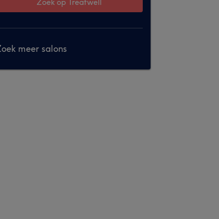
Zoek op Treatwell
oek meer salons