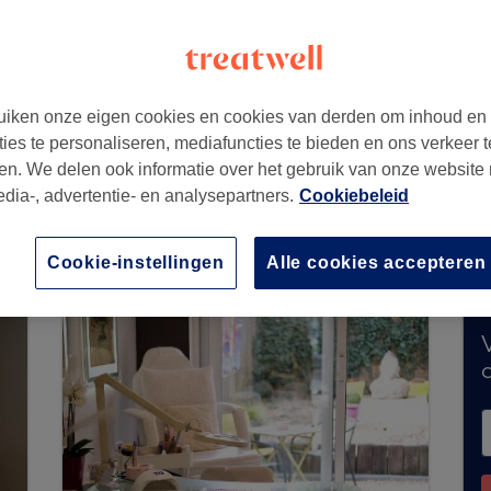
iken onze eigen cookies en cookies van derden om inhoud en
ties te personaliseren, mediafuncties te bieden en ons verkeer t
en. We delen ook informatie over het gebruik van onze website
edia-, advertentie- en analysepartners.
Cookiebeleid
cure accepteert momenteel geen boekingen via
bare salons in jouw buurt te ontdekken.
Je vind
je te ontvangen.
Cookie-instellingen
Alle cookies accepteren
V