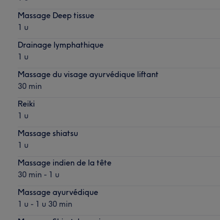
Massage Deep tissue
1 u
Drainage lymphathique
1 u
Massage du visage ayurvédique liftant
30 min
Reiki
1 u
Massage shiatsu
1 u
Massage indien de la tête
30 min - 1 u
Massage ayurvédique
1 u - 1 u 30 min