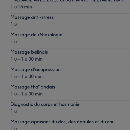
1 u 15 min
Massage anti-stress
1 u
Massage de réflexologie
1 u
Massage balinais
1 u - 1 u 30 min
Massage d'acupression
1 u - 1 u 30 min
Massage thaïlandais
1 u - 1 u 30 min
Diagnostic du corps et harmonie
1 u
Massage apaisant du dos, des épaules et du cou
1 u