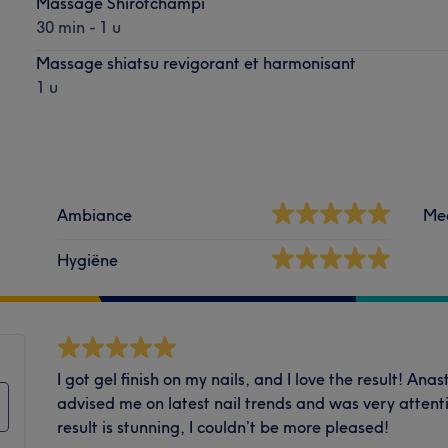
Massage Shirotchampi
30 min - 1 u
Massage shiatsu revigorant et harmonisant
1 u
Ambiance
Me
Hygiëne
I got gel finish on my nails, and I love the result! Ana
advised me on latest nail trends and was very attent
result is stunning, I couldn’t be more pleased!