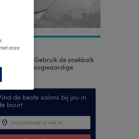
e
 met onze
 Treatwell. Gebruik de zoekbalk
t er tal van hoogwaardige
ind de beste salons bij jou in
de buurt