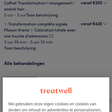
vanaf
€200
Coffret Transformation / changement/
ombré hair...
3 uur - 5 uur
Toon beschrijving
vanaf
€620
✨ Transformation complète signée
Maison Krena ✨ Coloration totale avec
une touche d’extensions 💇‍♀️
3 uur 55 min - 5 uur 55 min
Toon beschrijving
Alle behandelingen
Alle
Haar
Nagels
We gebruiken onze eigen cookies en cookies van
derden om inhoud en advertenties te personaliseren,