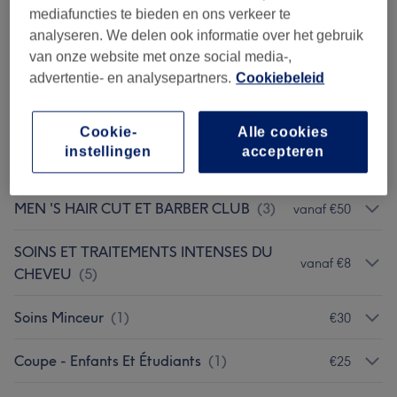
FORMATIONS 2026
(
3
)
vanaf €390
mediafuncties te bieden en ons verkeer te
analyseren. We delen ook informatie over het gebruik
WOMEN ' S HAIRCUT & STYLING
(
15
)
vanaf €12
van onze website met onze social media-,
advertentie- en analysepartners.
Cookiebeleid
THE COLOR & TECHNIQUE
(
14
)
vanaf €25
Cookie-
Alle cookies
FEMME- Épilation Définitive Au DIODE
instellingen
accepteren
vanaf €20
2022 ( Sans Douleur )
(
4
)
MEN 'S HAIR CUT ET BARBER CLUB
(
3
)
vanaf €50
SOINS ET TRAITEMENTS INTENSES DU
vanaf €8
CHEVEU
(
5
)
Soins Minceur
(
1
)
€30
Coupe - Enfants Et Étudiants
(
1
)
€25