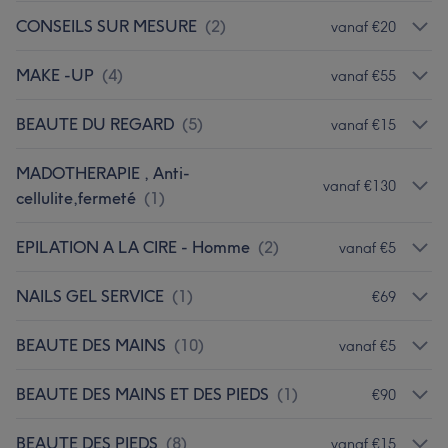
CONSEILS SUR MESURE
(
2
)
vanaf €20
MAKE -UP
(
4
)
vanaf €55
BEAUTE DU REGARD
(
5
)
vanaf €15
MADOTHERAPIE , Anti-
vanaf €130
cellulite,fermeté
(
1
)
EPILATION A LA CIRE - Homme
(
2
)
vanaf €5
NAILS GEL SERVICE
(
1
)
€69
BEAUTE DES MAINS
(
10
)
vanaf €5
BEAUTE DES MAINS ET DES PIEDS
(
1
)
€90
BEAUTE DES PIEDS
(
8
)
vanaf €15