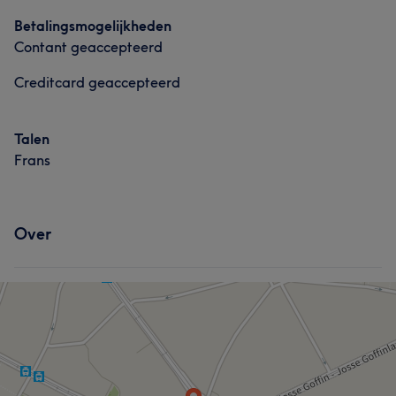
Ontharen
Medische esthetiek
Haar
Massage
Lichaam
Betalingsmogelijkheden
Contant geaccepteerd
Gezicht
Medische esthetiek
Creditcard geaccepteerd
Portfolio
Talen
Frans
Over
Wat onze klanten zeggen over Sulltana
Ervaren
6