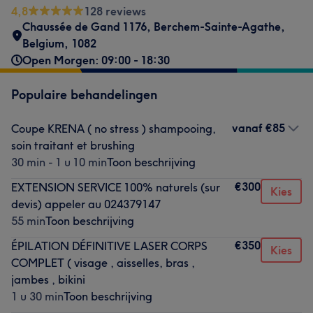
4,8
128 reviews
Chaussée de Gand 1176
,
Berchem-Sainte-Agathe
,
Belgium
,
1082
Open Morgen: 09:00 - 18:30
Populaire behandelingen
vanaf
€85
Coupe KRENA ( no stress ) shampooing,
soin traitant et brushing
30 min - 1 u 10 min
Toon beschrijving
€300
EXTENSION SERVICE 100% naturels (sur
Kies
devis) appeler au 024379147
55 min
Toon beschrijving
€350
ÉPILATION DÉFINITIVE LASER CORPS
Kies
COMPLET ( visage , aisselles, bras ,
jambes , bikini
1 u 30 min
Toon beschrijving