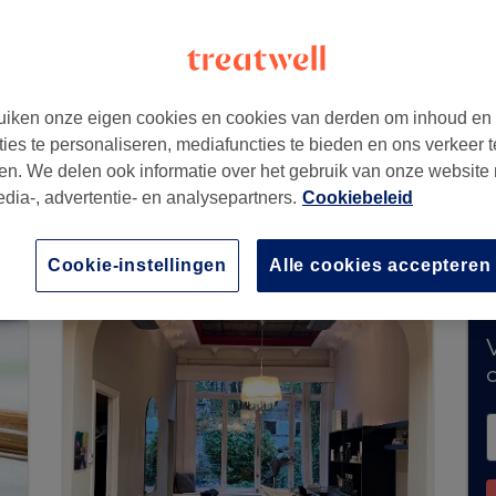
1060
iken onze eigen cookies en cookies van derden om inhoud en
ties te personaliseren, mediafuncties te bieden en ons verkeer t
en. We delen ook informatie over het gebruik van onze website
edia-, advertentie- en analysepartners.
Cookiebeleid
teel geen boekingen via Treatwell. Gebruik de
 te ontdekken.
Je vindt er tal van hoogwaardige
Cookie-instellingen
Alle cookies accepteren
V