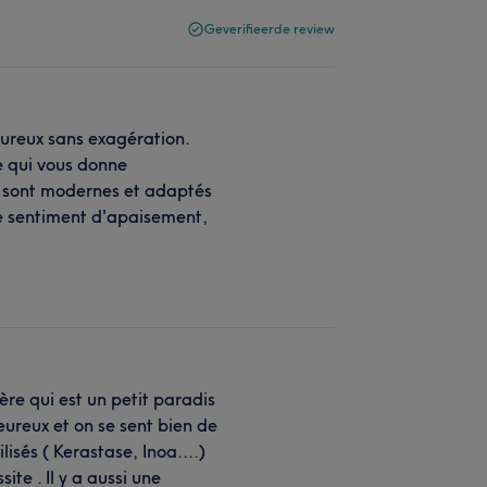
Geverifieerde review
eureux sans exagération.
e qui vous donne
el sont modernes et adaptés
se sentiment d'apaisement,
ière qui est un petit paradis
leureux et on se sent bien de
ilisés ( Kerastase, Inoa....)
ite . Il y a aussi une