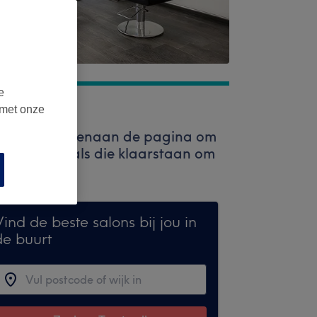
e
 met onze
 zoekbalk bovenaan de pagina om
 professionals die klaarstaan om
ind de beste salons bij jou in
de buurt