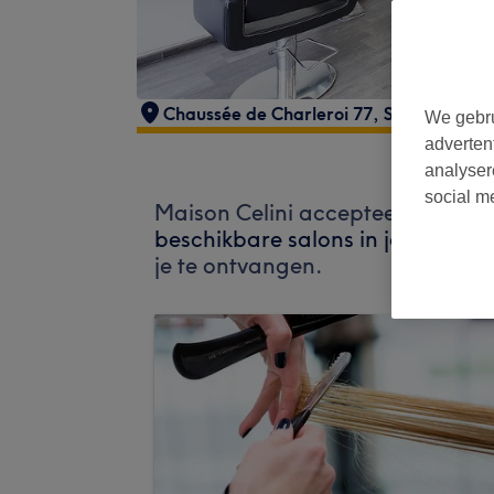
Chaussée de Charleroi 77
,
Saint-Gilles
,
We gebru
adverten
analyser
social m
Maison Celini accepteert momen
beschikbare salons in jouw buurt
je te ontvangen.