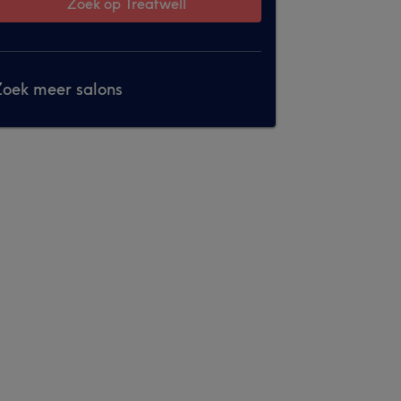
Zoek op Treatwell
oek meer salons