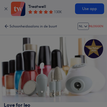
Treatwell
Use app
130K
Schoonheidssalons in de buurt
NL
INLOGGEN
Love for leo