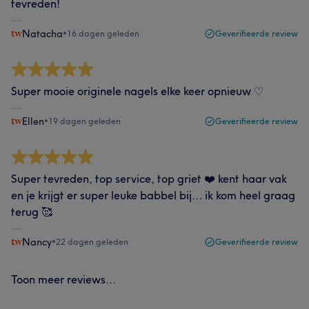
tevreden!
Natacha
•
16 dagen geleden
Geverifieerde review
Super mooie originele nagels elke keer opnieuw ♡
Ellen
•
19 dagen geleden
Geverifieerde review
Super tevreden, top service, top griet ❤️ kent haar vak
en je krijgt er super leuke babbel bij… ik kom heel graag
terug 🥰
Nancy
•
22 dagen geleden
Geverifieerde review
Toon meer reviews...