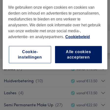
10 min
Toon beschrijving
bespaar tot 10%
We gebruiken onze eigen cookies en cookies van
derden om inhoud en advertenties te personaliseren,
Alle behandelingen
mediafuncties te bieden en ons verkeer te
analyseren. We delen ook informatie over het gebruik
van onze website met onze social media-,
advertentie- en analysepartners.
Cookiebeleid
Alle
Nagels
Ontharen
Cookie-
Alle cookies
instellingen
accepteren
Brows
(
7
)
vanaf €13,50
Huidverbetering
(
10
)
vanaf €13,50
Lashes
(
4
)
vanaf €13,50
Semi Permanente Make Up
(
27
)
vanaf €22,50