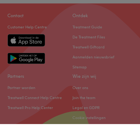
Contact
Ontdek
Customer Help Centre
Treatment Guide
De Treatment Files
Treatwell Giftcard
Aanmelden nieuwsbrief
Sitemap
Partners
Wie zijn wij
Partner worden
Over ons
Treatwell Connect Help Centre
Join the team
Treatwell Pro Help Center
Legal en GDPR
Cookie instellingen
© 2026 Treatwell Salonized NL B.V.