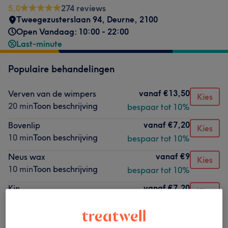
5,0
274 reviews
Tweegezusterslaan 94
,
Deurne
,
2100
Open Vandaag: 10:00 - 22:00
Last-minute
Populaire behandelingen
vanaf
€13,50
Verven van de wimpers
Kies
20 min
Toon beschrijving
bespaar tot 10%
vanaf
€7,20
Bovenlip
Kies
10 min
Toon beschrijving
bespaar tot 10%
vanaf
€9
Neus wax
Kies
10 min
Toon beschrijving
bespaar tot 10%
vanaf
€7,20
Kin
Kies
10 min
Toon beschrijving
bespaar tot 10%
vanaf
€9
Oren wax
Kies