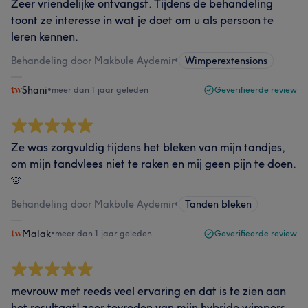
Zeer vriendelijke ontvangst. Tijdens de behandeling
toont ze interesse in wat je doet om u als persoon te
leren kennen.
Behandeling door Makbule Aydemir
•
Wimperextensions
Shani
•
meer dan 1 jaar geleden
Geverifieerde review
Ze was zorgvuldig tijdens het bleken van mijn tandjes,
om mijn tandvlees niet te raken en mij geen pijn te doen.
🫶
Behandeling door Makbule Aydemir
•
Tanden bleken
Malak
•
meer dan 1 jaar geleden
Geverifieerde review
mevrouw met reeds veel ervaring en dat is te zien aan
het resultaat! zeer tevreden van mijn hybride wimpers.