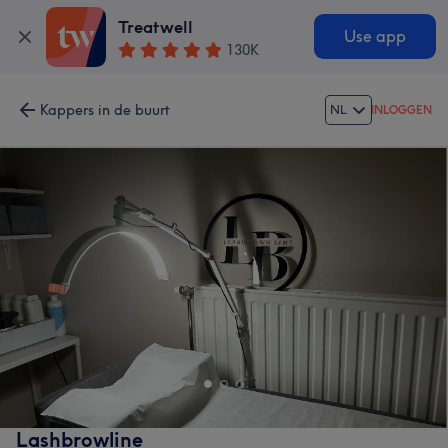
Treatwell
Use app
130K
Kappers in de buurt
NL
INLOGGEN
Lashbrowline