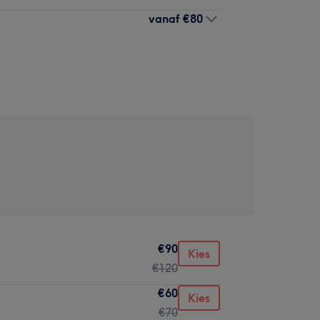
vanaf
€80
€90
Kies
€120
€60
Kies
€70