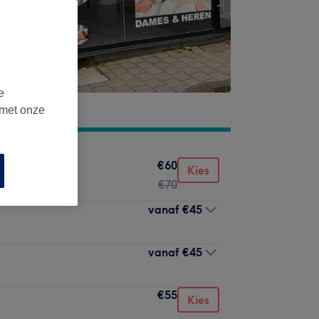
e
 met onze
€60
Kies
€70
vanaf
€45
vanaf
€45
€55
Kies