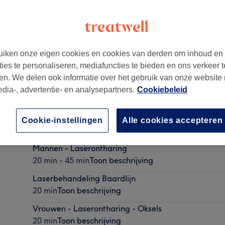
iken onze eigen cookies en cookies van derden om inhoud en
ties te personaliseren, mediafuncties te bieden en ons verkeer t
-
Onderdeel van Lamisa Laserontharing & Nailart
en. We delen ook informatie over het gebruik van onze website
edia-, advertentie- en analysepartners.
Cookiebeleid
Vrouwen - Laserontharing - Bikinilijn
Cookie-instellingen
Alle cookies accepteren
20 min
Toon beschrijving
Mannen - Laserontharing
20 min - 45 min
Toon beschrijving
Laserbehandeling Baardlijn
20 min
Toon beschrijving
Vrouwen - Laserontharing - Oksels
20 min
Toon beschrijving