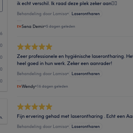
ik echt verschil. Ik raad deze plek zeker aan👍🏻
Behandeling door Lamisa
•
Laserontharen
Sena Demir
•
5 dagen geleden
6
0
Zeer professionele en hygiënische laserontharing. Het
0
heel goed in hun werk. Zeker een aanrader!
0
Behandeling door Lamisa
•
Laserontharen
0
Wendy
•
16 dagen geleden
Fijn ervering gehad met laserontharing . Echt een A
n.
Behandeling door Lamisa
•
Laserontharen