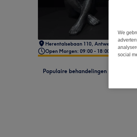
We gebru
adverten
Herentalsebaan 110, Antwerpen
,
2100 
analyser
Open Morgen: 09:00 - 18:00
social m
Populaire behandelingen