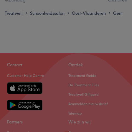
Treatwell
Schoonheidssalon
Oost-Vlaanderen
Gent
>
>
>
Contact
Ontdek
Customer Help Centre
Treatment Guide
De Treatment Files
Treatwell Giftcard
Aanmelden nieuwsbrief
Sitemap
Partners
Wie zijn wij