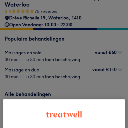
Waterloo
4,9
75 reviews
Drève Richelle 19
,
Waterloo
,
1410
Open Vandaag: 10:00 - 22:00
Populaire behandelingen
vanaf
€60
Massages en solo
30 min - 1 u 30 min
Toon beschrijving
vanaf
€110
Massage en duo
30 min - 1 u 30 min
Toon beschrijving
Alle behandelingen
L'Excellence Massages - Treatwell
(
2
)
vanaf €60