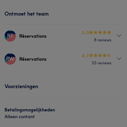
Ontmoet het team
5.0
RT
Réservations
8 reviews
Behandelingen
4.7
RW
Réservations
53 reviews
Massage
Behandelingen
Voorzieningen
Massage
Betalingsmogelijkheden
Alleen contant