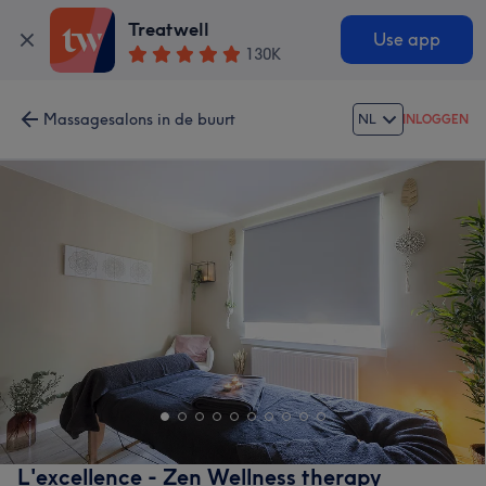
Treatwell
Use app
130K
Massagesalons in de buurt
NL
INLOGGEN
L'excellence - Zen Wellness therapy