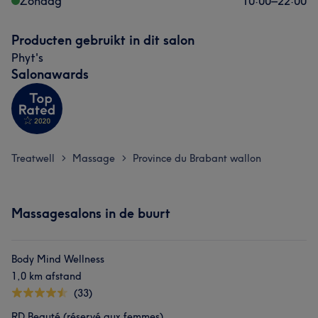
Zondag
10:00
–
22:00
Producten gebruikt in dit salon
Phyt's
Salonawards
Treatwell
Massage
Province du Brabant wallon
>
>
Massagesalons in de buurt
Body Mind Wellness
1,0 km afstand
(33)
RD Beauté (réservé aux femmes)