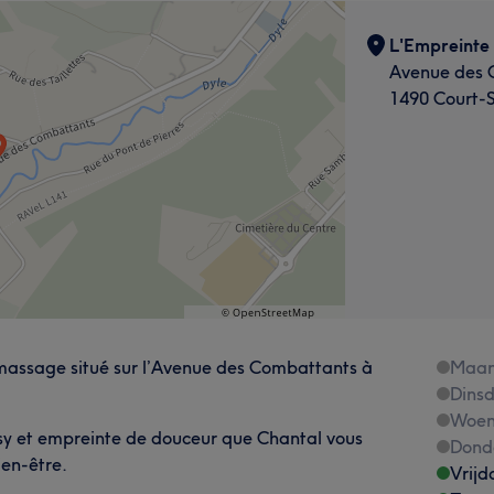
L'Empreinte 
Avenue des 
1490 Court-S
 massage situé sur l’Avenue des Combattants à
Maa
Dins
Woen
sy et empreinte de douceur que Chantal vous
Dond
ien-être.
Vrijd