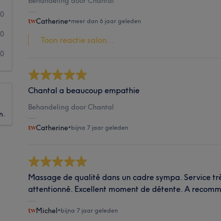
Behandeling door Chantal
0
Catherine
•
meer dan 6 jaar geleden
0
Toon reactie salon...
0
Chantal a beaucoup empathie
Behandeling door Chantal
n.
Catherine
•
bijna 7 jaar geleden
Massage de qualité dans un cadre sympa. Service trè
attentionné. Excellent moment de détente. A recom
Michel
•
bijna 7 jaar geleden