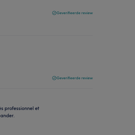
Geverifieerde review
Geverifieerde review
s professionnel et
mander.