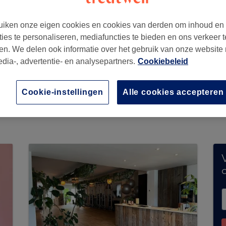
iken onze eigen cookies en cookies van derden om inhoud en
ties te personaliseren, mediafuncties te bieden en ons verkeer t
en. We delen ook informatie over het gebruik van onze website
int-Etienne
,
1490
edia-, advertentie- en analysepartners.
Cookiebeleid
Cookie-instellingen
Alle cookies accepteren
eert momenteel geen boekingen via Treatwell. 
n jouw buurt te ontdekken.
Je vindt er tal van h
V