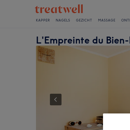
KAPPER
NAGELS
GEZICHT
MASSAGE
ONT
L'Empreinte du Bien-