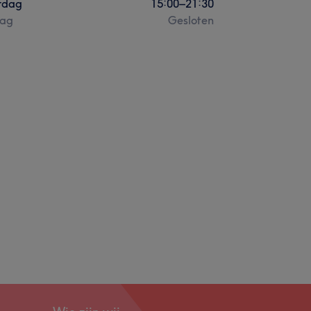
rdag
15:00
–
21:30
ag
Gesloten