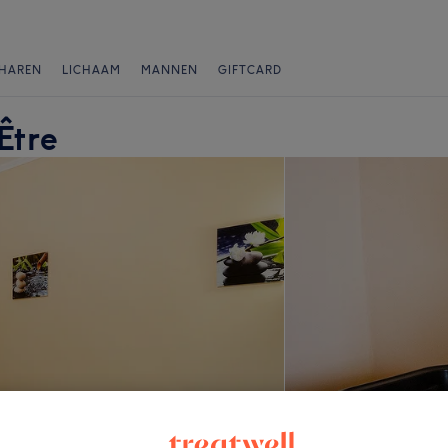
HAREN
LICHAAM
MANNEN
GIFTCARD
Être